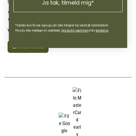
Ofte stillede spørgsmål
CVR: 21 38 54 84
Ja tak, tilmeld mig*
+45 7692 2900
AgroLand Vamdrup
+45 4630 0885
Webshop (Man-fre 10-16)
*Gælder kun for nye signups, der ikke tidligere har været på nyhedsbrevet.
webshop@agroland.dk
Hvis du ikke modtager en rabatkode,
tjek da din spammail
eller
kontakt os
.
Kontaktformular