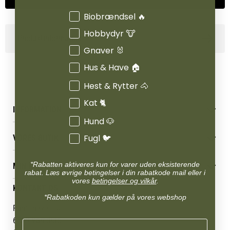
Interesser
Biobrændsel 🔥
Hobbydyr 🐮
Produktinformation
Gnaver 🐰
Hus & Have 🏠
Hest & Rytter 🐴
Kat 🐈
INFORMATION
Hund 🐶
Betingelser & vilkår
Fugl 🐦
VORES BUTIK
Reklamations- & fortrydelsesret
Levering & afhentning
Vores butikker
Følg din bestilling
*Rabatten aktiveres kun for varer uden eksisterende
MIN KONTO
Job
rabat. Læs øvrige betingelser i din rabatkode mail eller i
Persondatapolitik
Mærker
vores
betingelser og vilkår
.
Administrer min konto
KONTAKT OS
Cookies
Om os
Min Konto
*Rabatkoden kun gælder på vores webshop
Returportal
Om Vestjyllands Andel
Pantonevej 10
Blog
6580 Vamdrup