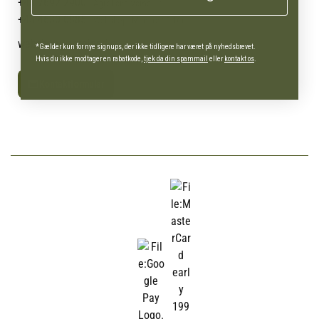
+45 7692 2900
AgroLand Vamdrup
+45 4630 0885
Webshop (Man-fre 10-16)
webshop@agroland.dk
*Gælder kun for nye signups, der ikke tidligere har været på nyhedsbrevet.
Hvis du ikke modtager en rabatkode,
tjek da din spammail
eller
kontakt os
.
Kontaktformular