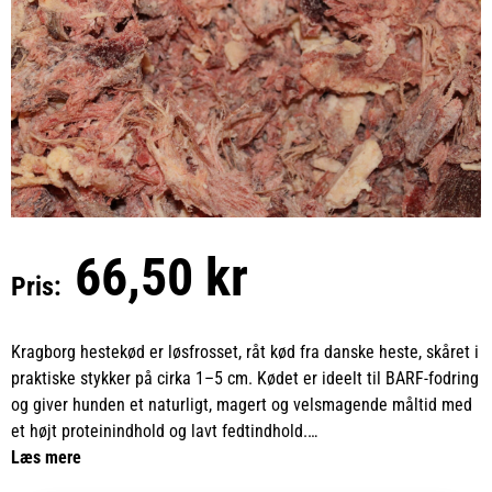
66,50 kr
Pris:
Kragborg hestekød er løsfrosset, råt kød fra danske heste, skåret i
praktiske stykker på cirka 1–5 cm. Kødet er ideelt til BARF-fodring
og giver hunden et naturligt, magert og velsmagende måltid med
et højt proteinindhold og lavt fedtindhold.
Læs mere
De løsfrosne stykker gør det nemt at dosere den ønskede