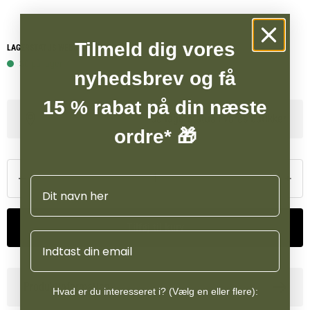
mængde, og kødet kan serveres både alene eller som en del af en
varieret råfodringsplan.
Tilmeld dig vores
LAGERSTATUS WEBSHOP
Køb 5 stk. Kragborg produkter à 5 kg og få 10 % rabat.
30 på lager
nyhedsbrev og få
Frostvarer kan kun bestilles til afhentning i butikken i Vamdrup.
15 % rabat på din næste
Se lagerstatus i vores butikker
ordre* 🎁
Navn
Tilføj til kurv
Email
Produktinformation
Hvad er du interesseret i? (Vælg en eller flere):