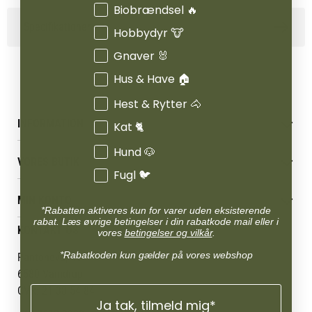
Interesser
Biobrændsel 🔥
Specifikationer
Hobbydyr 🐮
Gnaver 🐰
Hus & Have 🏠
Hest & Rytter 🐴
INFORMATION
Kat 🐈
Betingelser & vilkår
Hund 🐶
VORES BUTIK
Reklamations- & fortrydelsesret
Fugl 🐦
Levering & afhentning
Vores butikker
Følg din bestilling
MIN KONTO
Job
*Rabatten aktiveres kun for varer uden eksisterende
Persondatapolitik
Mærker
rabat. Læs øvrige betingelser i din rabatkode mail eller i
Administrer min konto
KONTAKT OS
Cookies
vores
betingelser og vilkår
.
Om os
Min Konto
Returportal
Om Vestjyllands Andel
*Rabatkoden kun gælder på vores webshop
Pantonevej 10
Blog
6580 Vamdrup
Ofte stillede spørgsmål
CVR: 21 38 54 84
Ja tak, tilmeld mig*