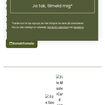
Blog
6580 Vamdrup
Ja tak, tilmeld mig*
Ofte stillede spørgsmål
CVR: 21 38 54 84
+45 7692 2900
AgroLand Vamdrup
+45 4630 0885
Webshop (Man-fre 10-16)
*Gælder kun for nye signups, der ikke tidligere har været på nyhedsbrevet.
Hvis du ikke modtager en rabatkode,
tjek da din spammail
eller
kontakt os
.
webshop@agroland.dk
Kontaktformular