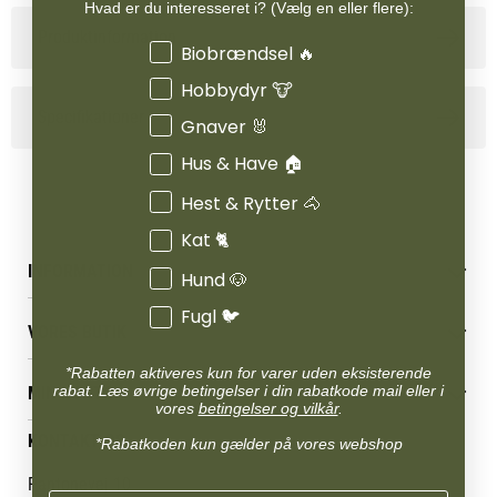
Hvad er du interesseret i? (Vælg en eller flere):
Produktinformation
Interesser
Biobrændsel 🔥
Hobbydyr 🐮
Specifikationer
Gnaver 🐰
Hus & Have 🏠
Hest & Rytter 🐴
Kat 🐈
INFORMATION
Hund 🐶
Betingelser & vilkår
Fugl 🐦
VORES BUTIK
Reklamations- & fortrydelsesret
Levering & afhentning
Vores butikker
*Rabatten aktiveres kun for varer uden eksisterende
Følg din bestilling
rabat. Læs øvrige betingelser i din rabatkode mail eller i
MIN KONTO
Job
vores
betingelser og vilkår
.
Persondatapolitik
Mærker
Administrer min konto
KONTAKT OS
Cookies
*Rabatkoden kun gælder på vores webshop
Om os
Min Konto
Returportal
Om Vestjyllands Andel
Pantonevej 10