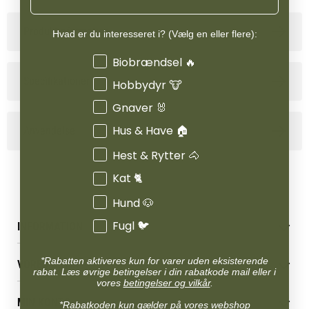
Produktinformation
Hvad er du interesseret i? (Vælg en eller flere):
Interesser
Biobrændsel 🔥
Specifikationer
Hobbydyr 🐮
Gnaver 🐰
Hus & Have 🏠
Anvendelse
Hest & Rytter 🐴
Kat 🐈
Hund 🐶
Fugl 🐦
INFORMATION
Betingelser & vilkår
*Rabatten aktiveres kun for varer uden eksisterende
VORES BUTIK
Reklamations- & fortrydelsesret
rabat. Læs øvrige betingelser i din rabatkode mail eller i
vores
betingelser og vilkår
.
Levering & afhentning
Vores butikker
Følg din bestilling
MIN KONTO
*Rabatkoden kun gælder på vores webshop
Job