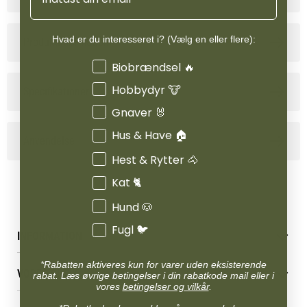
Hvad er du interesseret i? (Vælg en eller flere):
Produktinformation
Interesser
Biobrændsel 🔥
Hobbydyr 🐮
Specifikationer
Gnaver 🐰
Hus & Have 🏠
Anvendelse
Hest & Rytter 🐴
Kat 🐈
Hund 🐶
Fugl 🐦
INFORMATION
Betingelser & vilkår
*Rabatten aktiveres kun for varer uden eksisterende
VORES BUTIK
rabat. Læs øvrige betingelser i din rabatkode mail eller i
Reklamations- & fortrydelsesret
vores
betingelser og vilkår
.
Levering & afhentning
Vores butikker