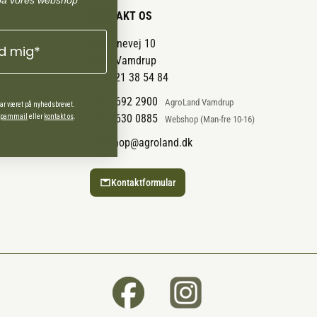
på vores webshop
KONTAKT OS
Pantonevej 10
ld mig*
6580 Vamdrup
CVR: 21 38 54 84
+45 7692 2900
AgroLand Vamdrup
har været på nyhedsbrevet.
+45 4630 0885
 spammail
eller
kontakt os
.
Webshop (Man-fre 10-16)
webshop@agroland.dk
Kontaktformular