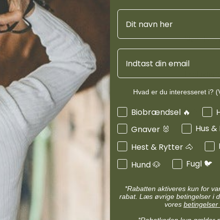
d
Diverse halsbånd
etilbehør
Navn
Transportudstyr
Frostvarer kan 
Skåle & foderautomater hund
Refleks & lys
Størrelses
Transport & bure
d
Email
Diverse til hest
ler hund
Loppe & flåtmidler hund
Produktinf
 hund
Diverse til hund
Hvad er du interesseret i? (V
Specifikati
Interesser
Biobrændsel 🔥
Hus &
Gnaver 🐰
Anvendels
Hest & Rytter 🐴
Fugl 🐦
Hund 🐶
*Rabatten aktiveres kun for v
rabat. Læs øvrige betingelser i d
vores
betingelser 