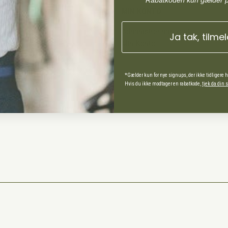
*Rabatkoden kun gælder 
MIN KONTO
Administrer min konto
Ja tak, tilme
Min Konto
*Gælder kun for nye signups, der ikke tidligere 
ds Andel
Hvis du ikke modtager en rabatkode,
tjek da din
spørgsmål