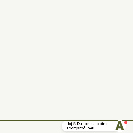
1
Hej 👋 Du kan stille dine
Din lokale landhandel
spørgsmål her!