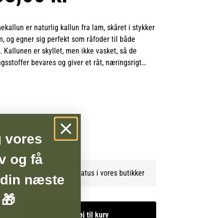
allun er naturlig kallun fra lam, skåret i stykker
, og egner sig perfekt som råfoder til både
 Kallunen er skyllet, men ikke vasket, så de
gsstoffer bevares og giver et råt, næringsrigt
øj smagsværdi.
en særdeles god kilde til probiotiske bakterier,
tein, som understøtter en sund fordøjelse og en
a. Den milde smag gør den velegnet til både unge
BSHOP
 sensitiv mave.
g vores
org-produkter er lammekallunen fremstillet af
v og få
kvalitet, så vidt muligt fra danske dyr, og uden
Se lagerstatus i vores butikker
 din næste
fer – et naturligt valg for dyreejere, der ønsker at
itet og omtanke.
 🎁
borg produkter à 5 kg og få 10 % rabat.
Tilføj til kurv