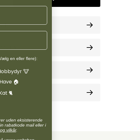
kun bestilles til afhentning i butikken i Vamdrup.
guide
ormation
ælg en eller flere):
oner
Hobbydyr 🐮
 Have 🏠
e
Kat 🐈
arer uden eksisterende
in rabatkode mail eller i
og vilkår
.