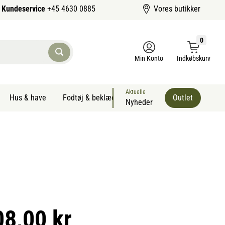
Kundeservice
+45 4630 0885
Vores butikker
0
Min Konto
Indkøbskurv
Aktuelle
Hus & have
Fodtøj & beklædning
Sommervarer kæledyr
Outlet
Nyheder
08,00 kr