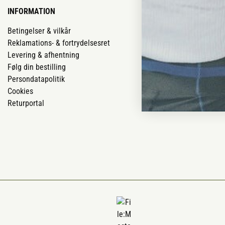
INFORMATION
VORES BUTIK
Betingelser & vilkår
Vores butikker
Reklamations- & fortrydelsesret
Job
Levering & afhentning
Mærker
Følg din bestilling
Om os
Persondatapolitik
Om Vestjyllan
Cookies
Blog
Returportal
Ofte stillede 