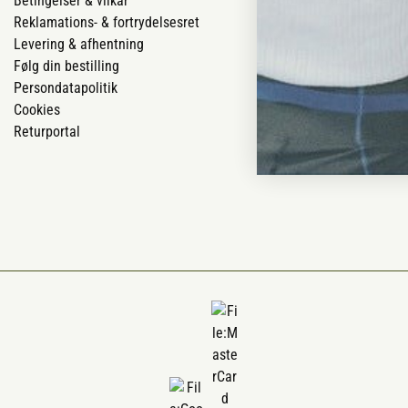
Betingelser & vilkår
Vores butikker
Reklamations- & fortrydelsesret
Job
Levering & afhentning
Mærker
Følg din bestilling
Om os
Persondatapolitik
Om Vestjyllan
Cookies
Blog
Returportal
Ofte stillede 