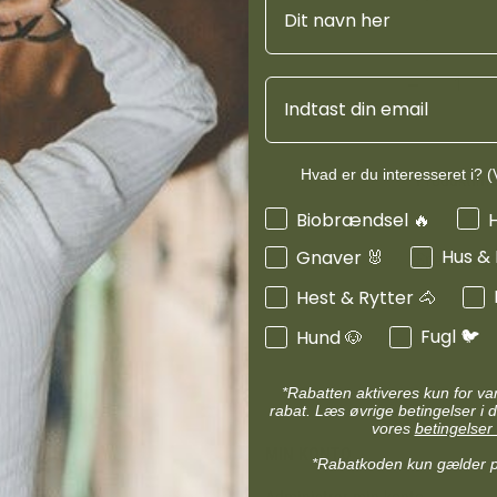
Navn
d
Diverse halsbånd
velegnet til a
etilbehør
Transportudstyr
med foderintol
Skåle & foderautomater hund
Refleks & lys
Email
Transport & bure
d
Diverse til hest
ler hund
Loppe & flåtmidler hund
Hvad er du interesseret i? (V
Produktinf
 hund
Diverse til hund
Interesser
Biobrændsel 🔥
Hus &
Gnaver 🐰
Specifikati
Hest & Rytter 🐴
Fugl 🐦
Hund 🐶
*Rabatten aktiveres kun for v
rabat. Læs øvrige betingelser i d
vores
betingelser 
MIN KONTO
*Rabatkoden kun gælder 