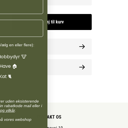
lle hunderacer og kan også anvendes til hunde
erance.
Tilføj til kurv
ælg en eller flere):
ormation
Hobbydyr 🐮
 Have 🏠
oner
Kat 🐈
arer uden eksisterende
in rabatkode mail eller i
og vilkår
.
KONTAKT OS
på vores webshop