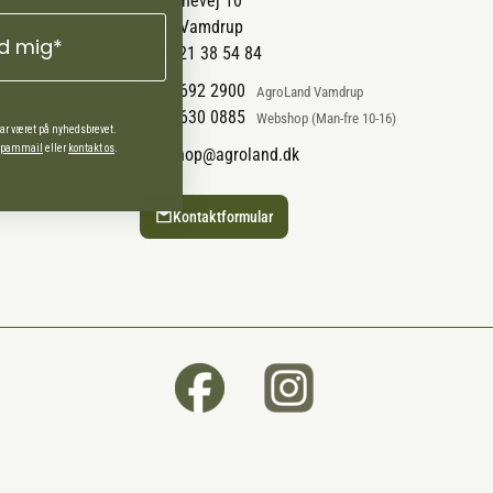
Pantonevej 10
6580 Vamdrup
ld mig*
CVR: 21 38 54 84
+45 7692 2900
AgroLand Vamdrup
+45 4630 0885
Webshop (Man-fre 10-16)
har været på nyhedsbrevet.
 spammail
eller
kontakt os
.
webshop@agroland.dk
Kontaktformular