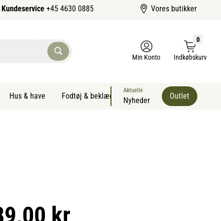
Kundeservice
+45 4630 0885
Vores butikker
0
Min Konto
Indkøbskurv
Aktuelle
Hus & have
Fodtøj & beklædning
Sommervarer kæledyr
Outlet
Nyheder
89,00 kr