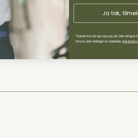
Administrer min konto
Min Konto
Ja tak, tilme
ds Andel
*Gælder kun for nye signups, der ikke tidligere 
Hvis du ikke modtager en rabatkode,
tjek da din
spørgsmål