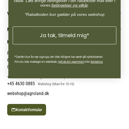
rabat. Læs øvrige betingelser i din rabatkode mail eller i
vores
betingelser og vilkår
.
Betingelser & vilkår
VORES BUTIK
*Rabatkoden kun gælder på vores webshop
Reklamations- & fortrydelsesret
Levering & afhentning
Vores butikker
Følg din bestilling
MIN KONTO
Job
Ja tak, tilmeld mig*
Persondatapolitik
Mærker
Administrer min konto
KONTAKT OS
Cookies
Om os
Min Konto
Returportal
Om Vestjyllands Andel
Pantonevej 10
*Gælder kun for nye signups, der ikke tidligere har været på nyhedsbrevet.
Blog
6580 Vamdrup
Hvis du ikke modtager en rabatkode,
tjek da din spammail
eller
kontakt os
.
Ofte stillede spørgsmål
CVR: 21 38 54 84
+45 7692 2900
AgroLand Vamdrup
+45 4630 0885
Webshop (Man-fre 10-16)
webshop@agroland.dk
Kontaktformular