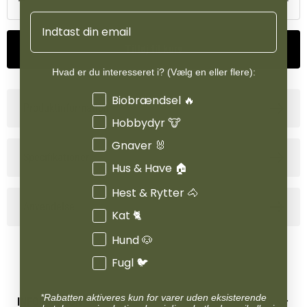
hunderacer og kan med fordel anvendes til hunde med
Email
foderintolerance.
Tilføj til kurv
Hvad er du interesseret i? (Vælg en eller flere):
Interesser
Biobrændsel 🔥
Produktinformation
Hobbydyr 🐮
Gnaver 🐰
Specifikationer
Hus & Have 🏠
Hest & Rytter 🐴
Anvendelse
Kat 🐈
Hund 🐶
Fugl 🐦
*Rabatten aktiveres kun for varer uden eksisterende
INFORMATION