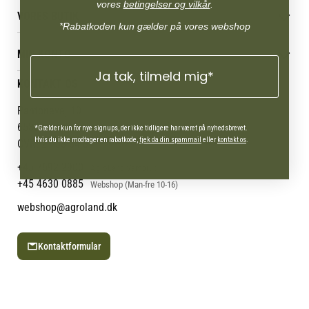
Betingelser & vilkår
vores
betingelser og vilkår
.
VORES BUTIK
Reklamations- & fortrydelsesret
*Rabatkoden kun gælder på vores webshop
Levering & afhentning
Vores butikker
Følg din bestilling
MIN KONTO
Job
Persondatapolitik
Ja tak, tilmeld mig*
Mærker
Administrer min konto
KONTAKT OS
Cookies
Om os
Min Konto
Returportal
Om Vestjyllands Andel
Pantonevej 10
Blog
6580 Vamdrup
*Gælder kun for nye signups, der ikke tidligere har været på nyhedsbrevet.
Ofte stillede spørgsmål
Hvis du ikke modtager en rabatkode,
tjek da din spammail
eller
kontakt os
.
CVR: 21 38 54 84
+45 7692 2900
AgroLand Vamdrup
+45 4630 0885
Webshop (Man-fre 10-16)
webshop@agroland.dk
Kontaktformular