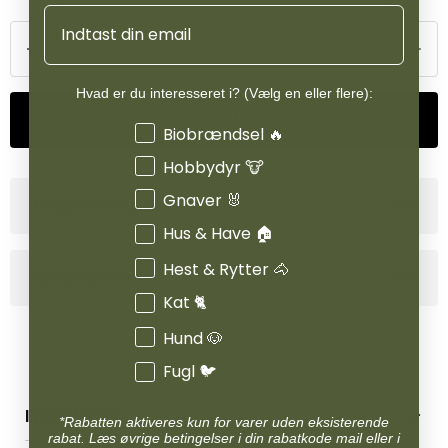
højeste kvalitet og tilført omega fedtsyrer, som understøtter
Email
sundhed og vitalitet. Serien ProBiotic LIVE Mini Breed er desuden
udviklet til at reducere dannelsen af tandsten, hvilket er en
væsentlig fordel for mindre hunderacer.
Hvad er du interesseret i? (Vælg en eller flere):
Tilføj til kurv
Interesser
Biobrændsel 🔥
ProBiotic LIVE med kalkun kan anvendes til alle hunderacer og er
også velegnet til hunde med foderintolerance.
Hobbydyr 🐮
Gnaver 🐰
Produktinformation
Hus & Have 🏠
Hest & Rytter 🐴
Specifikationer
Kat 🐈
Hund 🐶
Fugl 🐦
INFORMATION
*Rabatten aktiveres kun for varer uden eksisterende
rabat. Læs øvrige betingelser i din rabatkode mail eller i