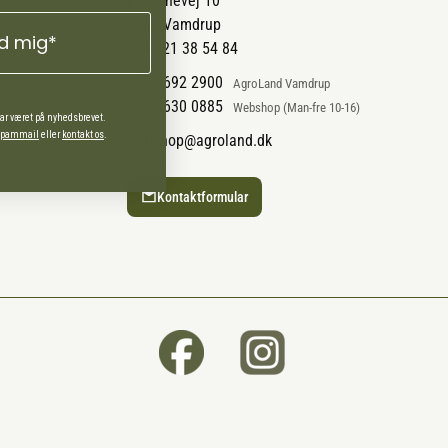
Pantonevej 10
6580 Vamdrup
ld mig*
CVR: 21 38 54 84
+45 7692 2900
AgroLand Vamdrup
+45 4630 0885
Webshop (Man-fre 10-16)
har været på nyhedsbrevet.
 spammail
eller
kontakt os
.
webshop@agroland.dk
Kontaktformular