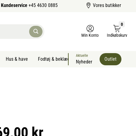
Kundeservice
+45 4630 0885
Vores butikker
0
Min Konto
Indkøbskurv
Aktuelle
Hus & have
Fodtøj & beklædning
Sommervarer kæledyr
Outlet
Nyheder
69,00 kr