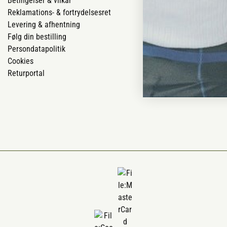
Betingelser & vilkår
Vores butikker
Reklamations- & fortrydelsesret
Job
Levering & afhentning
Mærker
Følg din bestilling
Om os
Persondatapolitik
Om Vestjyllan
Cookies
Blog
Returportal
Ofte stillede 