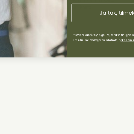
Administrer min konto
Min Konto
Ja tak, tilme
ds Andel
*Gælder kun for nye signups, der ikke tidligere 
Hvis du ikke modtager en rabatkode,
tjek da din
spørgsmål