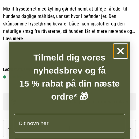
Mix it frysetørret med kylling gør det nemt at tilføje råfoder til
hundens daglige måltider, uanset hvor I befinder jer. Den
skånsomme frysetørring bevarer både næringsstoffer og den
naturlige smag fra råvarerne, så hunden får et mere nærende og
appetitligt måltid uden brug af tilsætningsstoffer.
Læs mere
Denne variant er ideel som supplement til tørfoder og bidrager
Tilmeld dig vores
med både øget smag, høj næringsværdi og større variation i
måltiderne, hvilket mange hunde har stor glæde af. Mix it er
nyhedsbrev og få
LAGERSTATUS WEBSHOP
fremstillet af nøje udvalgte råvarer af høj kvalitet og uden unødig
8 på lager
15 % rabat på din næste
forarbejdning. Det giver et mere autentisk og ernæringsrigtigt
fodertilskud, som ligger tættere på hundens naturlige kost.
ordre* 🎁
Se lagerstatus i vores butikker
Mix it er et oplagt valg i en travl hverdag, på rejser eller i
situationer, hvor der ikke er adgang til fryseplads. Det fungerer
Navn
perfekt som supplement til tørfoder og tilfører et naturligt indhold
af protein, som både øger smagen og kvaliteten af måltidet.