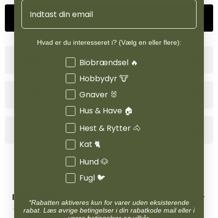
Email
Mush mix it passer til alle hunde, men er særligt velegnet til
hundeejere, der ønsker at tilføre mere kød til fodringen uden at
Tilføj til kurv
skulle omlægge fuldt ud til råfoder. Det gør det nemt at forbedre
kvaliteten af hundens kost med små justeringer i hverdagen.
Hvad er du interesseret i? (Vælg en eller flere):
Produktinformation
Interesser
Biobrændsel 🔥
Hobbydyr 🐮
Gnaver 🐰
Specifikationer
Hus & Have 🏠
Hest & Rytter 🐴
Anvendelse
Kat 🐈
Hund 🐶
Fugl 🐦
INFORMATION
*Rabatten aktiveres kun for varer uden eksisterende
rabat. Læs øvrige betingelser i din rabatkode mail eller i
Betingelser & vilkår