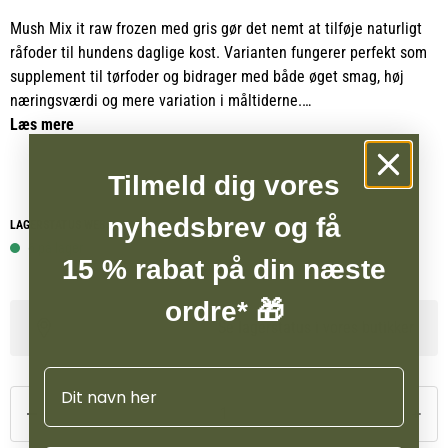
Mush Mix it raw frozen med gris gør det nemt at tilføje naturligt
råfoder til hundens daglige kost. Varianten fungerer perfekt som
supplement til tørfoder og bidrager med både øget smag, høj
næringsværdi og mere variation i måltiderne.
Læs mere
Mix it raw frozen er fremstillet af råvarer i høj kvalitet uden
unødig forarbejdning. Råvarerne bliver nænsomt malet, blandet
Tilmeld dig vores
og derefter frosset ned, så både næringsstoffer og den naturlige
smag bevares bedst muligt.
nyhedsbrev og få
LAGERSTATUS WEBSHOP
6 på lager
15 % rabat på din næste
Mush Mix it passer til alle hunde, men er særligt velegnet til
hundeejere, der ønsker at tilføre mere kød i fodringen på en nem
ordre* 🎁
måde uden at skulle omlægge fuldt ud til råfoder.
Se lagerstatus i vores butikker
Frostvarer kan kun bestilles til afhentning i butikken.
Navn