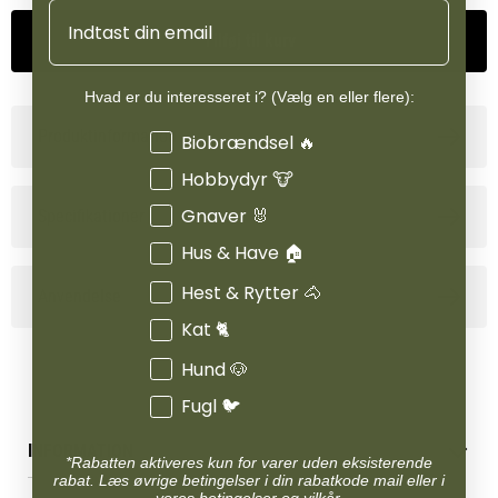
Email
Tilføj til kurv
Hvad er du interesseret i? (Vælg en eller flere):
Produktinformation
Interesser
Biobrændsel 🔥
Hobbydyr 🐮
Gnaver 🐰
Specifikationer
Hus & Have 🏠
Hest & Rytter 🐴
Anvendelse
Kat 🐈
Hund 🐶
Fugl 🐦
INFORMATION
*Rabatten aktiveres kun for varer uden eksisterende
rabat. Læs øvrige betingelser i din rabatkode mail eller i
Betingelser & vilkår