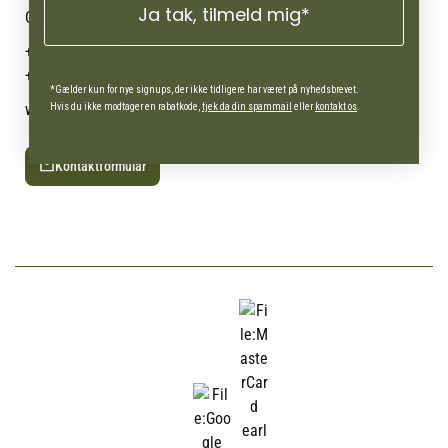
Ja tak, tilmeld mig*
Ofte stillede spørgsmål
CVR: 21 38 54 84
+45 7692 2900
AgroLand Vamdrup
+45 4630 0885
Webshop (Man-fre 10-16)
*Gælder kun for nye signups, der ikke tidligere har været på nyhedsbrevet.
webshop@agroland.dk
Hvis du ikke modtager en rabatkode,
tjek da din spammail
eller
kontakt os
.
Kontaktformular