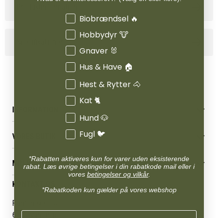
Produktinformation
Interesser
Biobrændsel 🔥
Hobbydyr 🐮
Specifikationer
Gnaver 🐰
Hus & Have 🏠
Hest & Rytter 🐴
Kat 🐈
INFORMATION
Hund 🐶
Betingelser & vilkår
Fugl 🐦
VORES BUTIK
Reklamations- & fortrydelsesret
Levering & afhentning
Vores butikker
*Rabatten aktiveres kun for varer uden eksisterende
Følg din bestilling
MIN KONTO
Job
rabat. Læs øvrige betingelser i din rabatkode mail eller i
Persondatapolitik
vores
betingelser og vilkår
.
Mærker
Administrer min konto
KONTAKT OS
Cookies
Om os
*Rabatkoden kun gælder på vores webshop
Min Konto
Returportal
Om Vestjyllands Andel
Pantonevej 10
Blog
6580 Vamdrup