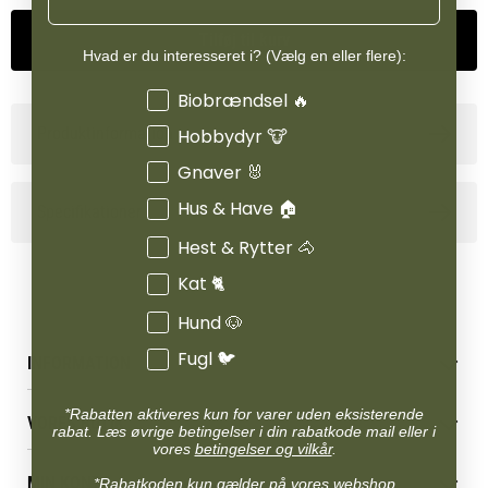
Frostvarer kan kun bestilles til afhentning i butikken.
Tilføj til kurv
Hvad er du interesseret i? (Vælg en eller flere):
Interesser
Biobrændsel 🔥
Produktinformation
Hobbydyr 🐮
Gnaver 🐰
Hus & Have 🏠
Specifikationer
Hest & Rytter 🐴
Kat 🐈
Hund 🐶
Fugl 🐦
INFORMATION
Betingelser & vilkår
*Rabatten aktiveres kun for varer uden eksisterende
VORES BUTIK
Reklamations- & fortrydelsesret
rabat. Læs øvrige betingelser i din rabatkode mail eller i
vores
betingelser og vilkår
.
Levering & afhentning
Vores butikker
Følg din bestilling
MIN KONTO
*Rabatkoden kun gælder på vores webshop