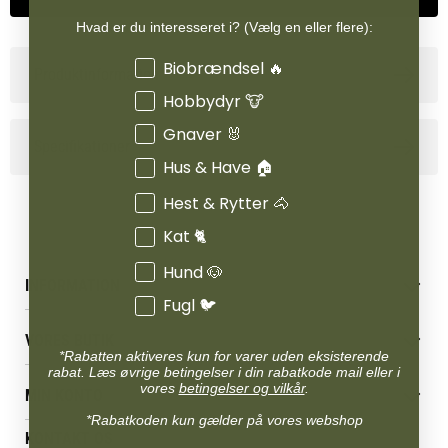
Hvad er du interesseret i? (Vælg en eller flere):
Interesser
Biobrændsel 🔥
Produktinformation
Hobbydyr 🐮
Gnaver 🐰
Specifikationer
Hus & Have 🏠
Hest & Rytter 🐴
Kat 🐈
Hund 🐶
INFORMATION
Fugl 🐦
Betingelser & vilkår
VORES BUTIK
Reklamations- & fortrydelsesret
*Rabatten aktiveres kun for varer uden eksisterende
Levering & afhentning
rabat. Læs øvrige betingelser i din rabatkode mail eller i
Vores butikker
vores
betingelser og vilkår
.
Følg din bestilling
MIN KONTO
Job
Persondatapolitik
*Rabatkoden kun gælder på vores webshop
Mærker
Administrer min konto
KONTAKT OS
Cookies