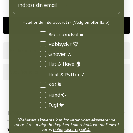
Hvad er du interesseret i? (Vælg en eller flere):
Tilføj til kurv
Interesser
Biobrændsel 🔥
Hobbydyr 🐮
Produktinformation
Gnaver 🐰
Hus & Have 🏠
Specifikationer
Hest & Rytter 🐴
Kat 🐈
Hund 🐶
Fugl 🐦
INFORMATION
*Rabatten aktiveres kun for varer uden eksisterende
Betingelser & vilkår
rabat. Læs øvrige betingelser i din rabatkode mail eller i
VORES BUTIK
vores
betingelser og vilkår
.
Reklamations- & fortrydelsesret