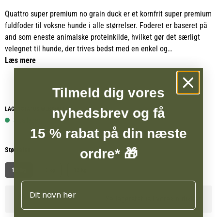
Quattro super premium no grain duck er et kornfrit super premium
fuldfoder til voksne hunde i alle størrelser. Foderet er baseret på
and som eneste animalske proteinkilde, hvilket gør det særligt
velegnet til hunde, der trives bedst med en enkel og
gennemtænkt sammensætning. De sprøde foderkugler er belagt
Læs mere
med frysetørret kød, som hjælper med at bevare råvarernes
naturlige næringsstoffer og giver en intens smag, der også tiltaler
Tilmeld dig vores
kræsne hunde.
nyhedsbrev og få
LAGERSTATUS WEBSHOP
Quattro super premium duck er fremstillet uden korn som hvede,
3 på lager
soja og byg og indeholder ingen tilsatte ingredienser, der normalt
15 % rabat på din næste
forbindes med kornbaserede råvarer. Den kornfri sammensætning
Størrelse
ordre* 🎁
gør produktet til et oplagt valg for hunde med følsom fordøjelse
eller hunde, hvor man ønsker at undgå bestemte ingredienser i
1,5 kg
3 kg
12 kg
foderet.
Navn
Se lagerstatus i vores butikker
Quattro anvender full sourced princippet, hvor hele animalske
råvarer indgår som en naturlig del af opskriften. Organer bidrager