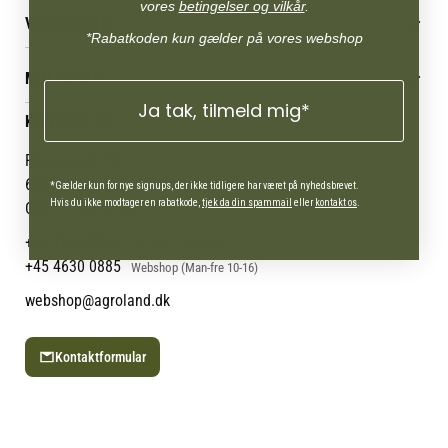
Betingelser & vilkår
vores
betingelser og vilkår
.
VORES BUTIK
Reklamations- & fortrydelsesret
*Rabatkoden kun gælder på vores webshop
Levering & afhentning
Vores butikker
Følg din bestilling
MIN KONTO
Job
Persondatapolitik
Ja tak, tilmeld mig*
Mærker
Administrer min konto
KONTAKT OS
Cookies
Om os
Min Konto
Returportal
Om Vestjyllands Andel
Pantonevej 10
Blog
6580 Vamdrup
*Gælder kun for nye signups, der ikke tidligere har været på nyhedsbrevet.
Ofte stillede spørgsmål
Hvis du ikke modtager en rabatkode,
tjek da din spammail
eller
kontakt os
.
CVR: 21 38 54 84
+45 7692 2900
AgroLand Vamdrup
+45 4630 0885
Webshop (Man-fre 10-16)
webshop@agroland.dk
Kontaktformular