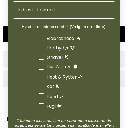
med essentielle vitaminer og mineraler, brusk understøtter
Email
leddenes normale funktion, og muskelkød samt knogler tilfører
naturligt protein og mineraler som calcium, der er med til at
vedligeholde stærke muskler og knogler hos den voksne hund.
Hvad er du interesseret i? (Vælg en eller flere):
Tilføj til kurv
Interesser
Biobrændsel 🔥
Den innovative teknologi med frysetørret kødbelægning sikrer
ikke blot høj smagelighed, men bidrager også til en skånsom
Hobbydyr 🐮
forarbejdning, hvor næringsstofferne bevares bedst muligt.
Gnaver 🐰
Resultatet er et velsmagende og ernæringsmæssigt afbalanceret
Produktinformation
hundefoder, der understøtter hundens daglige trivsel og
Hus & Have 🏠
velbefindende.
Hest & Rytter 🐴
Specifikationer
Kat 🐈
Hund 🐶
Fugl 🐦
INFORMATION
*Rabatten aktiveres kun for varer uden eksisterende
rabat. Læs øvrige betingelser i din rabatkode mail eller i