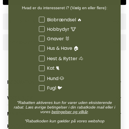
Hvad er du interesseret i? (Vælg en eller flere):
Interesser
Biobrændsel 🔥
Produktinformation
Hobbydyr 🐮
Gnaver 🐰
Specifikationer
Hus & Have 🏠
Hest & Rytter 🐴
Kat 🐈
Hund 🐶
INFORMATION
Fugl 🐦
Betingelser & vilkår
VORES BUTIK
Reklamations- & fortrydelsesret
*Rabatten aktiveres kun for varer uden eksisterende
Levering & afhentning
rabat. Læs øvrige betingelser i din rabatkode mail eller i
Vores butikker
vores
betingelser og vilkår
.
Følg din bestilling
MIN KONTO
Job
Persondatapolitik
*Rabatkoden kun gælder på vores webshop
Mærker
Administrer min konto
KONTAKT OS
Cookies