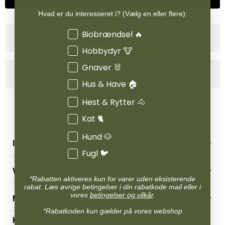
næring til at vokse sig sund og stærk. Til store og gigantiske racer
Hvad er du interesseret i? (Vælg en eller flere):
anbefales det at overgå til juniorfoder allerede fra 3 måneders
alderen.
Interesser
Biobrændsel 🔥
Produktinformation
Hobbydyr 🐮
Gnaver 🐰
Specifikationer
Hus & Have 🏠
Hest & Rytter 🐴
Kat 🐈
Hund 🐶
INFORMATION
Fugl 🐦
Betingelser & vilkår
VORES BUTIK
Reklamations- & fortrydelsesret
*Rabatten aktiveres kun for varer uden eksisterende
Levering & afhentning
rabat. Læs øvrige betingelser i din rabatkode mail eller i
Vores butikker
vores
betingelser og vilkår
.
Følg din bestilling
MIN KONTO
Job
Persondatapolitik
*Rabatkoden kun gælder på vores webshop
Mærker
Administrer min konto
KONTAKT OS
Cookies