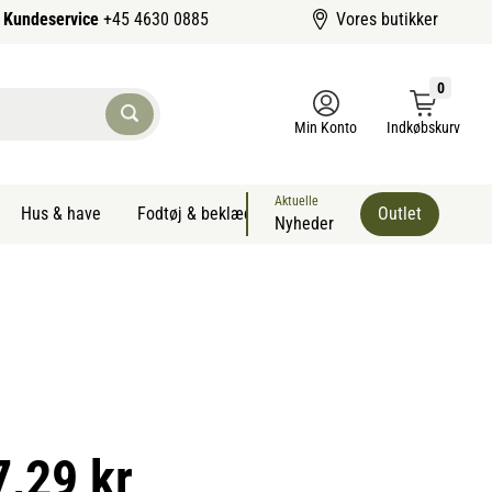
Kundeservice
+45 4630 0885
Vores butikker
0
Min Konto
Indkøbskurv
Aktuelle
Hus & have
Fodtøj & beklædning
Sommervarer kæledyr
Outlet
Nyheder
7,29 kr