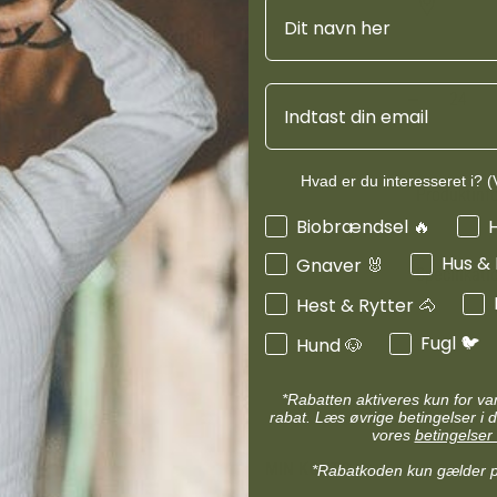
Navn
d
Diverse halsbånd
af A vitamin u
etilbehør
Transportudstyr
bidrager til s
Skåle & foderautomater hund
som antioxidan
Refleks & lys
Email
Transport & bure
d
Diverse til hest
ler hund
Loppe & flåtmidler hund
Hvad er du interesseret i? (V
 hund
Diverse til hund
Produktinf
Interesser
Biobrændsel 🔥
Hus &
Gnaver 🐰
Specifikati
Hest & Rytter 🐴
Fugl 🐦
Hund 🐶
*Rabatten aktiveres kun for v
rabat. Læs øvrige betingelser i d
vores
betingelser 
MIN KONTO
*Rabatkoden kun gælder 