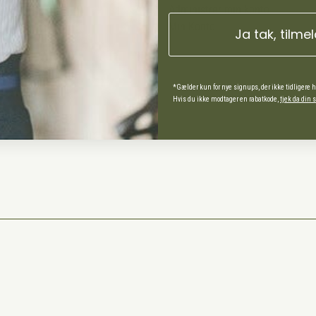
Administrer min konto
Min Konto
Ja tak, tilme
ds Andel
*Gælder kun for nye signups, der ikke tidligere 
Hvis du ikke modtager en rabatkode,
tjek da din
spørgsmål