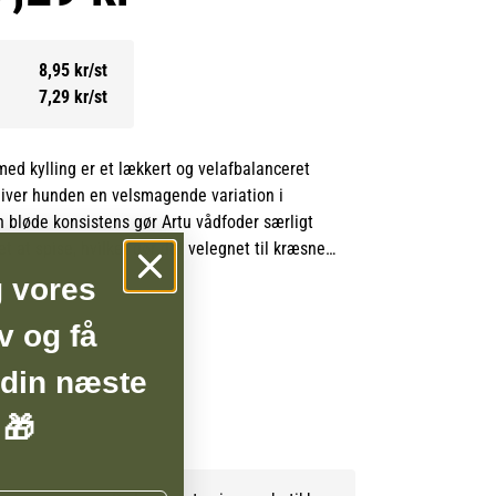
8,95 kr/st
7,29 kr/st
med kylling er et lækkert og velafbalanceret
 giver hunden en velsmagende variation i
 bløde konsistens gør Artu vådfoder særligt
let at spise, hvilket gør det velegnet til kræsne
g vores
en indeholder kød og animalske biprodukter
v og få
eindhold på 10%, kombineret med korn, æg og
 din næste
eraler, som understøtter hundens
BSHOP
l.
 🎁
 essentielle vitaminer bidrager til en sund
edligeholdelse af kroppens funktioner. Indholdet