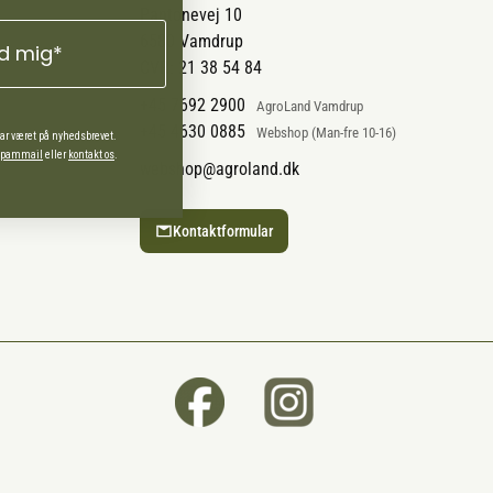
Pantonevej 10
6580 Vamdrup
ld mig*
CVR: 21 38 54 84
+45 7692 2900
AgroLand Vamdrup
+45 4630 0885
Webshop (Man-fre 10-16)
har været på nyhedsbrevet.
 spammail
eller
kontakt os
.
webshop@agroland.dk
Kontaktformular