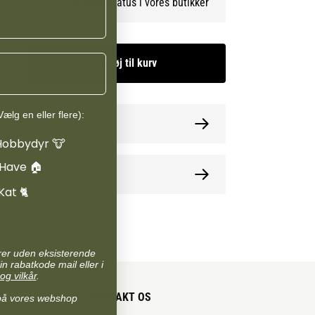
Se lagerstatus i vores butikker
nderstøtter syn og immunforsvar, D3 vitamin
tærke knogler og tænder, mens E vitamin fungerer
t og hjælper med at beskytte cellerne.
Tilføj til kurv
ælg en eller flere):
ormation
Hobbydyr 🐮
 Have 🏠
oner
Kat 🐈
arer uden eksisterende
in rabatkode mail eller i
og vilkår
.
KONTAKT OS
på vores webshop