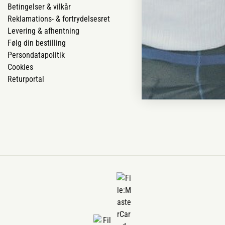
Betingelser & vilkår
Vores butikker
Reklamations- & fortrydelsesret
Job
Levering & afhentning
Mærker
Følg din bestilling
Om os
Persondatapolitik
Om Vestjyllan
Cookies
Blog
Returportal
Ofte stillede 