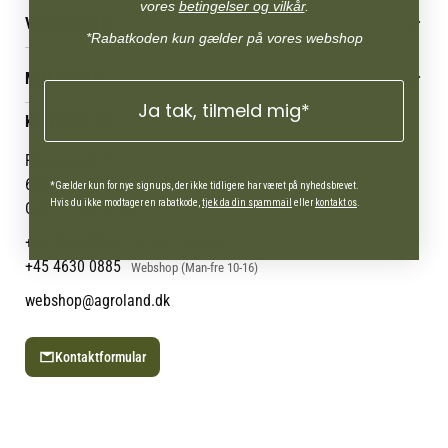
Betingelser & vilkår
vores
betingelser og vilkår
.
VORES BUTIK
Reklamations- & fortrydelsesret
*Rabatkoden kun gælder på vores webshop
Levering & afhentning
Vores butikker
Følg din bestilling
MIN KONTO
Job
Persondatapolitik
Ja tak, tilmeld mig*
Mærker
Administrer min konto
KONTAKT OS
Cookies
Om os
Min Konto
Returportal
Om Vestjyllands Andel
Pantonevej 10
Blog
6580 Vamdrup
*Gælder kun for nye signups, der ikke tidligere har været på nyhedsbrevet.
Ofte stillede spørgsmål
Hvis du ikke modtager en rabatkode,
tjek da din spammail
eller
kontakt os
.
CVR: 21 38 54 84
+45 7692 2900
AgroLand Vamdrup
+45 4630 0885
Webshop (Man-fre 10-16)
webshop@agroland.dk
Kontaktformular