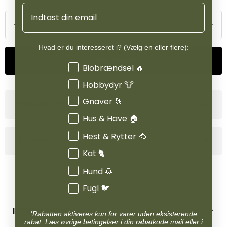
Email
Hvad er du interesseret i? (Vælg en eller flere):
Tilføj til kurv
Interesser
Biobrændsel 🔥
Hobbydyr 🐮
Gnaver 🐰
Produktinformation
Hus & Have 🏠
Hest & Rytter 🐴
Specifikationer
Kat 🐈
Hund 🐶
Fugl 🐦
INFORMATION
*Rabatten aktiveres kun for varer uden eksisterende
rabat. Læs øvrige betingelser i din rabatkode mail eller i