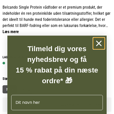
Belcando Single Protein vådfoder er et premium produkt, der
indeholder én ren proteinkilde uden tilsætningsstoffer, hvilket gør
det ideelt til hunde med foderintolerance eller allergier. Det er
perfekt til BARF-fodring eller som en luksuriøs forkælelse, hvor
der ikke gås på kompromis med kvaliteten. Da det kun indeholder
Læs mere
én proteinkilde, er det særligt velegnet til eliminationsdiæter og
kan hjælpe med at identificere potentielle foderallergier.
Tilmeld dig vores
Når det kombineres med Belcando Grain Free Mix It, fungerer
nyhedsbrev og få
LAGERSTATUS WEBSHOP
dette vådfoder som en effektiv del af en diagnostisk
30 på lager
udelukkelseskost eller som en permanent løsning for hunde med
15 % rabat på din næste
følsom mave. Produktet er ideelt til BARF-fodring, da det giver en
Størrelse
ordre* 🎁
naturlig, sund og let fordøjelig ernæring.
200 g
400 g
Belcando Single Protein er den perfekte løsning for hunde, der har
Navn
brug for en enkel, ren proteinkilde uden unødvendige
Se lagerstatus i vores butikker
tilsætningsstoffer, og som samtidig ikke går på kompromis med
den højeste kvalitet.