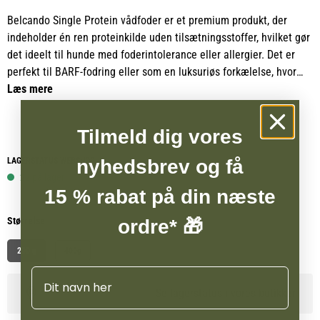
Belcando Single Protein vådfoder er et premium produkt, der
indeholder én ren proteinkilde uden tilsætningsstoffer, hvilket gør
det ideelt til hunde med foderintolerance eller allergier. Det er
perfekt til BARF-fodring eller som en luksuriøs forkælelse, hvor
der ikke gås på kompromis med kvaliteten. Da det kun indeholder
Læs mere
én proteinkilde, er det særligt velegnet til eliminationsdiæter og
kan hjælpe med at identificere potentielle foderallergier.
Tilmeld dig vores
Når det kombineres med Belcando Grain Free Mix It, fungerer
nyhedsbrev og få
LAGERSTATUS WEBSHOP
dette vådfoder som en effektiv del af en diagnostisk
22 på lager
udelukkelseskost eller som en permanent løsning for hunde med
15 % rabat på din næste
følsom mave. Produktet er ideelt til BARF-fodring, da det giver en
Størrelse
ordre* 🎁
naturlig, sund og let fordøjelig ernæring.
200 g
400g
Belcando Single Protein er den perfekte løsning for hunde, der har
Navn
brug for en enkel, ren proteinkilde uden unødvendige
Se lagerstatus i vores butikker
tilsætningsstoffer, og som samtidig ikke går på kompromis med
den højeste kvalitet.