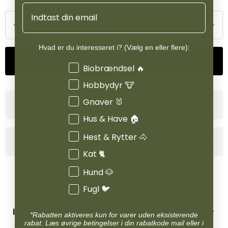
Email
Hvad er du interesseret i? (Vælg en eller flere):
Tilføj til kurv
Interesser
Biobrændsel 🔥
Hobbydyr 🐮
Gnaver 🐰
Produktinformation
Hus & Have 🏠
Hest & Rytter 🐴
Specifikationer
Kat 🐈
Hund 🐶
Fugl 🐦
INFORMATION
*Rabatten aktiveres kun for varer uden eksisterende
rabat. Læs øvrige betingelser i din rabatkode mail eller i