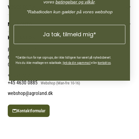
Betingelser & vilkår
vores
betingelser og vilkår
.
VORES BUTIK
Reklamations- & fortrydelsesret
*Rabatkoden kun gælder på vores webshop
Levering & afhentning
Vores butikker
Følg din bestilling
MIN KONTO
Job
Persondatapolitik
Ja tak, tilmeld mig*
Mærker
Administrer min konto
KONTAKT OS
Cookies
Om os
Min Konto
Returportal
Om Vestjyllands Andel
Pantonevej 10
Blog
6580 Vamdrup
*Gælder kun for nye signups, der ikke tidligere har været på nyhedsbrevet.
Ofte stillede spørgsmål
Hvis du ikke modtager en rabatkode,
tjek da din spammail
eller
kontakt os
.
CVR: 21 38 54 84
+45 7692 2900
AgroLand Vamdrup
+45 4630 0885
Webshop (Man-fre 10-16)
webshop@agroland.dk
Kontaktformular