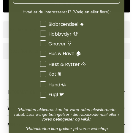
Tilføj til kurv
Hvad er du interesseret i? (Vælg en eller flere):
Interesser
Biobrændsel 🔥
Produktinformation
Hobbydyr 🐮
Gnaver 🐰
Specifikationer
Hus & Have 🏠
Hest & Rytter 🐴
Kat 🐈
Hund 🐶
INFORMATION
Fugl 🐦
Betingelser & vilkår
VORES BUTIK
*Rabatten aktiveres kun for varer uden eksisterende
Reklamations- & fortrydelsesret
rabat. Læs øvrige betingelser i din rabatkode mail eller i
Levering & afhentning
Vores butikker
vores
betingelser og vilkår
.
Følg din bestilling
MIN KONTO
Job
*Rabatkoden kun gælder på vores webshop
Persondatapolitik