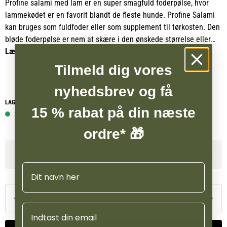
Profine salami med lam er en super smagfuld foderpølse, hvor
lammekødet er en favorit blandt de fleste hunde. Profine Salami
kan bruges som fuldfoder eller som supplement til tørkosten. Den
bløde foderpølse er nem at skære i den ønskede størrelse eller
mos den med en gaffel. Det gør den ideel til hunde i alle
Læs mere
størrelser, da du nemt kan tilpasse produktet til din hunds behov.
Tilmeld dig vores
Indholdet består af 90% kød, urter, lakseolie og grøntsager, og
nyhedsbrev og få
foderet er uden korn, soja og GMO. Profine Salami er et vådfoder,
LAGERSTATUS WEBSHOP
15 % rabat på din næste
der har en mere fast konsistens end almindeligt vådfoder, men
30 på lager
uden at gå på kompromis med vandindholdet. Dette gør den
ordre* 🎁
perfekt som træningsgodbidder, på en varm sommerdag for at
opretholde væskebalancen eller til den arbejdende hund, der har
Se lagerstatus i vores butikker
brug for ekstra energi.
Navn
Email