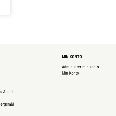
 samt
ige,
er
dig
er
og
De
MIN KONTO
net
Administrer min konto
krer
Min Konto
e
ds Andel
på
som
spørgsmål
er
f