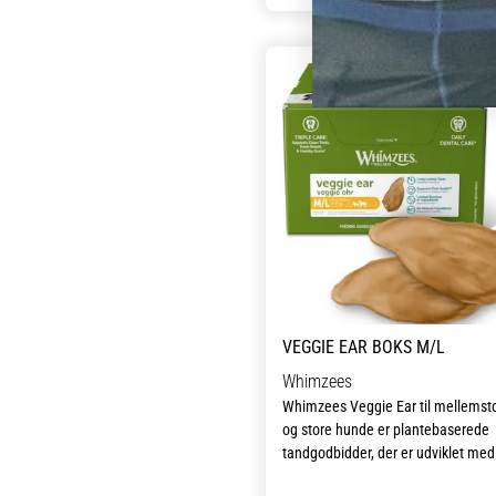
tygger. Perfekt som en daglig
belønning, der både smager godt 
gavner mundhygiejnen. Dental stic
velegnet til hunde fra 2 måneder o
opefter.
VEGGIE EAR BOKS M/L
Whimzees
Whimzees Veggie Ear til mellemst
og store hunde er plantebaserede
tandgodbidder, der er udviklet med
seks essentielle ingredienser og s