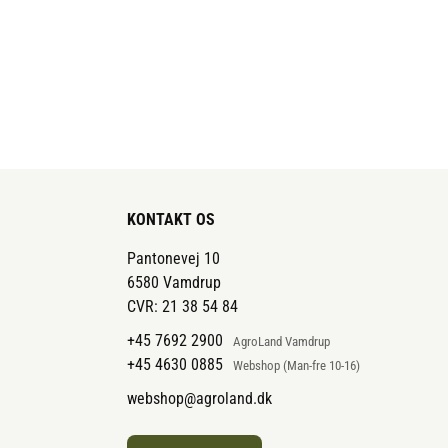
konserveringsmidler, GMO’er, gluten
eller kød.
KONTAKT OS
Pantonevej 10
6580 Vamdrup
CVR: 21 38 54 84
+45 7692 2900
AgroLand Vamdrup
+45 4630 0885
Webshop (Man-fre 10-16)
webshop@agroland.dk