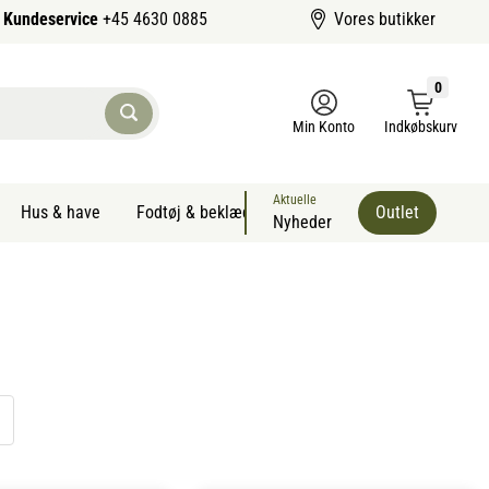
Kundeservice
+45 4630 0885
Vores butikker
0
Min Konto
Indkøbskurv
Aktuelle
Hus & have
Fodtøj & beklædning
Sommervarer kæledyr
Outlet
Nyheder