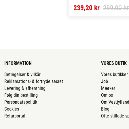
hjælper med at reducere bakterier
239,20 kr
299,00 kr
forfriske hundens ånde. Den spisel
vegetariske og kornfrie tandtygge 
velegnet til hunde med følsomme
fordøjelsessystemer og giver samti
effektiv tandpleje i hverdagen.
De knopformede figurer understøtt
en god blodgennemstrømning i
tandkødet, forebygger dårlig ånde 
modvirker opbygning af tandsten. 
INFORMATION
VORES BUTIK
hule former og mellemrum i desig
gør det nemt for hunden at bide og
Betingelser & vilkår
Vores butikker
tygge, mens de rillede strukturer si
Reklamations- & fortrydelsesret
Job
grundig rengøring selv i de mindst
Levering & afhentning
Mærker
mellemrum mellem tænderne.
Følg din bestilling
Om os
Persondatapolitik
Om Vestjyllan
Godbidderne er fedtfattige og rige 
Cookies
Blog
vitaminer, antioxidanter og fibre, 
Returportal
Ofte stillede 
bidrager til en sund fordøjelse. De 
bæredygtigt fremstillet uden brug a
kunstige ingredienser, farvestoffer,