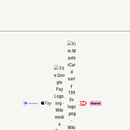
smagsstoffer, konserveringsmidler,
GMO, gluten eller kød.