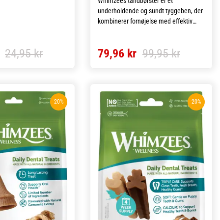
Whimzees tandbørster er et
fektivt at fjerne plak og
underholdende og sundt tyggeben, der
styrke tandkødet.
kombinerer fornøjelse med effektiv
tandpleje. Disse tyggegodbidder er
hews er også perfekte at
lavet af blot seks nøje udvalgte
r
24,95 kr
79,96 kr
99,95 kr
i afslapningsstunder og
ingredienser og hjælper med at fjerne
ent til tandbørstning.
plak og tandsten samt reducere de
te tyggekonsistens og
bakterier, der forårsager dårlig ånde.
g bliver de favoritter
Produkterne er videnskabeligt testet og
alle aldre. Treateaters
certificeret af VOHC for deres
 pakket i en lille
20%
20%
dokumenterede evne til at mindske
 er praktisk at have med
tandsten og plak hos hunde.
ilen, når du er på
Tandbørsterne er spiselige, vegetariske
og kornfrie, hvilket gør dem til et godt
alternativ for hunde med
foderfølsomhed. Deres særlige
udformning fremmer en sund
blodcirkulation i tandkødet, modvirker
dårlig ånde og hjælper med at forhindre
ophobning af tandsten. Den
karakteristiske børsteform med