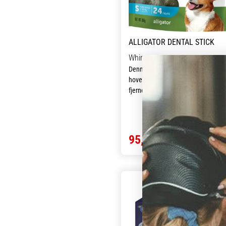
ALLIGATOR DENTAL STICK
Whimzees
Denne snack er lavet med kun sek
hovedingredienser som hjælper me
fjerne plak og tandsten. Derudover
de med til at reducere de bakterier,
forårsager dårlig ånde. Der er man
fordele ved denne snack til din hun
Den er vegetarisk, kornfri og derme
95,20 kr
119,00 kr
sundt alternativ for hunde med
fodersensitivitet.
Udformingen sikrer en god
blodgennemstrømning i tandkødet
samt forhindrer dårlig ånde og
opbygning af tandsten. Hule forme
mellemrum i udformningen giver