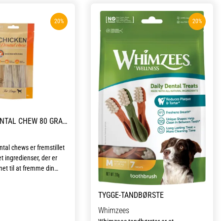
20%
20%
CHICKEN DENTAL CHEW 80 GRAM
ntal chews er fremstillet
t ingredienser, der er
net til at fremme din
ndhed. Lavet af
brystfilet, er
TYGGE-TANDBØRSTE
ental chews en
Whimzees
ende godbid til din
ifikke design er