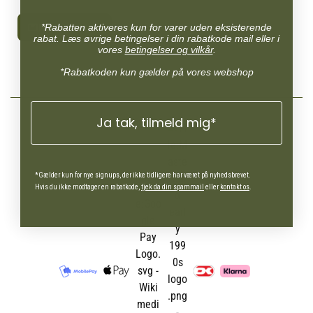
med en Hypalon-løkke samt
fastgørelse til sporline eller
*Rabatten aktiveres kun for varer uden eksisterende
Kontaktformular
andet tilbehør.
rabat. Læs øvrige betingelser i din rabatkode mail eller i
vores
betingelser og vilkår
.
*Rabatkoden kun gælder på vores webshop
Ja tak, tilmeld mig*
*Gælder kun for nye signups, der ikke tidligere har været på nyhedsbrevet.
Hvis du ikke modtager en rabatkode,
tjek da din spammail
eller
kontakt os
.