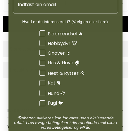
Hvad er du interesseret i? (Vælg en eller flere):
Tilføj til kurv
Interesser
Biobrændsel 🔥
Hobbydyr 🐮
Størrelsesguide
Gnaver 🐰
Hus & Have 🏠
Produktinformation
Hest & Rytter 🐴
Kat 🐈
Hund 🐶
Fugl 🐦
INFORMATION
*Rabatten aktiveres kun for varer uden eksisterende
Betingelser & vilkår
rabat. Læs øvrige betingelser i din rabatkode mail eller i
VORES BUTIK
vores
betingelser og vilkår
.
Reklamations- & fortrydelsesret