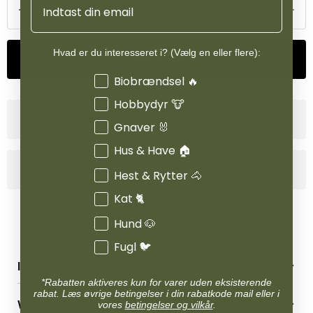
Hvad er du interesseret i? (Vælg en eller flere):
Tilføj til kurv
Interesser
Biobrændsel 🔥
Hobbydyr 🐮
Størrelsesguide
Gnaver 🐰
Hus & Have 🏠
Produktinformation
Hest & Rytter 🐴
Kat 🐈
Hund 🐶
Fugl 🐦
INFORMATION
*Rabatten aktiveres kun for varer uden eksisterende
Betingelser & vilkår
rabat. Læs øvrige betingelser i din rabatkode mail eller i
VORES BUTIK
vores
betingelser og vilkår
.
Reklamations- & fortrydelsesret