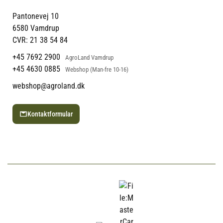
Om os
Min Konto
Returportal
Om Vestjyllands Andel
Pantonevej 10
Blog
6580 Vamdrup
Ofte stillede spørgsmål
CVR: 21 38 54 84
+45 7692 2900
AgroLand Vamdrup
+45 4630 0885
Webshop (Man-fre 10-16)
webshop@agroland.dk
Kontaktformular