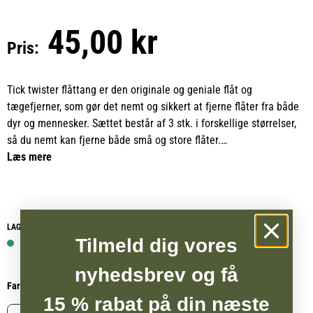
45,00 kr
Pris:
Tick twister flåttang er den originale og geniale flåt og
tægefjerner, som gør det nemt og sikkert at fjerne flåter fra både
dyr og mennesker. Sættet består af 3 stk. i forskellige størrelser,
så du nemt kan fjerne både små og store flåter.
Læs mere
De er nemme at have med i lommen og kan også sættes fast i en
nøglering, hundesnor eller lignende, så du altid har en ved
hånden.
LAGERSTATUS WEBSHOP
Tilmeld dig vores
1 på lager
nyhedsbrev og få
Farve
15 % rabat på din næste