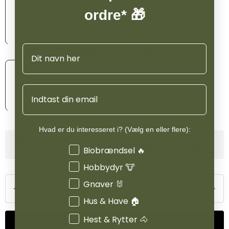
ordre* 🎁
Navn
Blå
Grøn
Gul
Email
Lilla
Rosa
Hvad er du interesseret i? (Vælg en eller flere):
Se lagerstatus i vores butikker
Interesser
Biobrændsel 🔥
Hobbydyr 🐮
Gnaver 🐰
Hus & Have 🏠
Hest & Rytter 🐴
Tilføj til kurv