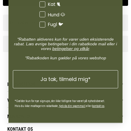
Kat 🐈
Hund 🐶
Produktinformation
Fugl 🐦
*Rabatten aktiveres kun for varer uden eksisterende
Anvendelse
rabat. Læs øvrige betingelser i din rabatkode mail eller i
vores
betingelser og vilkår
.
*Rabatkoden kun gælder på vores webshop
Ja tak, tilmeld mig*
INFORMATION
Betingelser & vilkår
VORES BUTIK
Reklamations- & fortrydelsesret
*Gælder kun for nye signups, der ikke tidligere har været på nyhedsbrevet.
Hvis du ikke modtager en rabatkode,
tjek da din spammail
eller
kontakt os
.
Levering & afhentning
Vores butikker
Følg din bestilling
MIN KONTO
Job
Persondatapolitik
Mærker
Administrer min konto
KONTAKT OS
Cookies