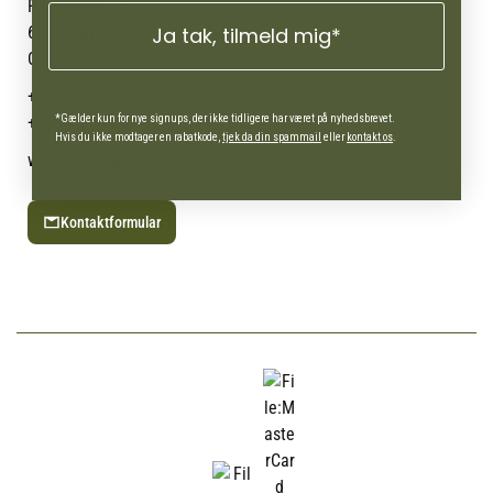
Om Vestjyllands Andel
Pantonevej 10
Blog
6580 Vamdrup
Ja tak, tilmeld mig*
Ofte stillede spørgsmål
CVR: 21 38 54 84
+45 7692 2900
AgroLand Vamdrup
+45 4630 0885
*Gælder kun for nye signups, der ikke tidligere har været på nyhedsbrevet.
Webshop (Man-fre 10-16)
Hvis du ikke modtager en rabatkode,
tjek da din spammail
eller
kontakt os
.
webshop@agroland.dk
Kontaktformular