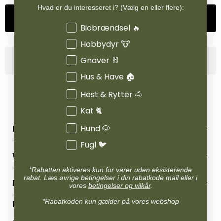
Hvad er du interesseret i? (Vælg en eller flere):
Tilføj til kurv
Interesser
Biobrændsel 🔥
Hobbydyr 🐮
Gnaver 🐰
Produktinformation
Hus & Have 🏠
Hest & Rytter 🐴
Kat 🐈
Hund 🐶
INFORMATION
Fugl 🐦
Betingelser & vilkår
VORES BUTIK
Reklamations- & fortrydelsesret
Levering & afhentning
*Rabatten aktiveres kun for varer uden eksisterende
Vores butikker
rabat. Læs øvrige betingelser i din rabatkode mail eller i
Følg din bestilling
MIN KONTO
Job
vores
betingelser og vilkår
.
Persondatapolitik
Mærker
Administrer min konto
*Rabatkoden kun gælder på vores webshop
KONTAKT OS
Cookies
Om os
Min Konto
Returportal