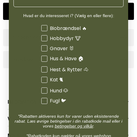
Tilføj til kurv
Hvad er du interesseret i? (Vælg en eller flere):
Interesser
Biobrændsel 🔥
Produktinformation
Hobbydyr 🐮
Gnaver 🐰
Hus & Have 🏠
Anvendelse
Hest & Rytter 🐴
Kat 🐈
Hund 🐶
Fugl 🐦
INFORMATION
Betingelser & vilkår
*Rabatten aktiveres kun for varer uden eksisterende
VORES BUTIK
Reklamations- & fortrydelsesret
rabat. Læs øvrige betingelser i din rabatkode mail eller i
vores
betingelser og vilkår
.
Levering & afhentning
Vores butikker
Følg din bestilling
MIN KONTO
*Rabatkoden kun gælder på vores webshop