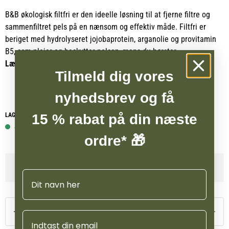
B&B økologisk filtfri er den ideelle løsning til at fjerne filtre og
sammenfiltret pels på en nænsom og effektiv måde. Filtfri er
beriget med hydrolyseret jojobaprotein, arganolie og provitamin
B5, som plejer og beskytter pelsen, mens du børster.
Læs mere
Tilmeld dig vores
B&B økologisk filtfri virker antistatisk og gør pelsen nemmere at
rede ud, samtidig med at den efterlades blød, smidig og velplejet.
nyhedsbrev og få
LAGERSTATUS WEBSHOP
15 % rabat på din næste
4 på lager
ordre* 🎁
Se lagerstatus i vores butikker
Navn
Email