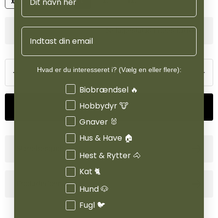
XS
S
M
L
XL
XXL
Se lagerstatus i vores butikker
Email
Hvad er du interesseret i? (Vælg en eller flere):
Interesser
Biobrændsel 🔥
Hobbydyr 🐮
Tilføj til kurv
Gnaver 🐰
Hus & Have 🏠
Størrelsesguide
Hest & Rytter 🐴
Kat 🐈
Produktinformation
Hund 🐶
Fugl 🐦