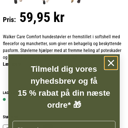
59,95 kr
Pris:
Walker Care Comfort hundestøvler er fremstillet i softshell med
fleecefor og manchetter, som giver en behagelig og beskyttende
pasform. Støvlerne hjælper med at fremme heling af poteskader
og sår ved at skærme mod snavs og fugt.
Læs mere
Tilmeld dig vores
De har en overside og sål af slidstærk vinyl, der beskytter poterne
mod hårde og ujævne underlag. Støvlerne lukkes nemt med
nyhedsbrev og få
burrebånd og er udstyret med reflekterende striber, som øger
15 % rabat på din næste
synligheden og sikkerheden i mørke.
LAGERSTATUS WEBSHOP
2 på lager
ordre* 🎁
Walker Care Comfort kombinerer funktionalitet og komfort, så din
hund kan bevæge sig frit og sikkert under alle forhold.
Størrelse
Navn