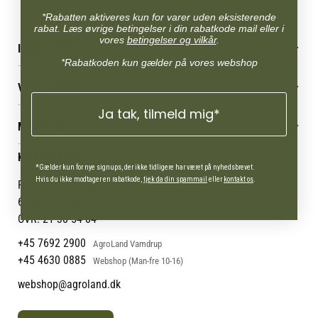
*Rabatten aktiveres kun for varer uden eksisterende
rabat. Læs øvrige betingelser i din rabatkode mail eller i
vores
betingelser og vilkår
.
INFORMATION
*Rabatkoden kun gælder på vores webshop
Betingelser & vilkår
VORES BUTIK
Reklamations- & fortrydelsesret
Levering & afhentning
Ja tak, tilmeld mig*
Vores butikker
Følg din bestilling
MIN KONTO
Job
Persondatapolitik
Mærker
Administrer min konto
KONTAKT OS
Cookies
Om os
Min Konto
*Gælder kun for nye signups, der ikke tidligere har været på nyhedsbrevet.
Returportal
Om Vestjyllands Andel
Hvis du ikke modtager en rabatkode,
tjek da din spammail
eller
kontakt os
.
Pantonevej 10
Blog
6580 Vamdrup
Ofte stillede spørgsmål
CVR: 21 38 54 84
+45 7692 2900
AgroLand Vamdrup
+45 4630 0885
Webshop (Man-fre 10-16)
webshop@agroland.dk