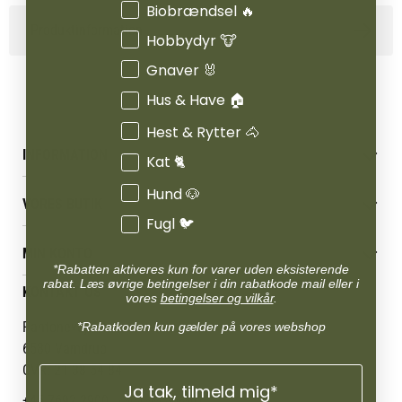
Interesser
Biobrændsel 🔥
Produktinformation
Hobbydyr 🐮
Gnaver 🐰
Hus & Have 🏠
Hest & Rytter 🐴
INFORMATION
Kat 🐈
Betingelser & vilkår
Hund 🐶
VORES BUTIK
Reklamations- & fortrydelsesret
Fugl 🐦
Levering & afhentning
Vores butikker
Følg din bestilling
MIN KONTO
Job
*Rabatten aktiveres kun for varer uden eksisterende
Persondatapolitik
Mærker
rabat. Læs øvrige betingelser i din rabatkode mail eller i
Administrer min konto
KONTAKT OS
Cookies
vores
betingelser og vilkår
.
Om os
Min Konto
Returportal
Om Vestjyllands Andel
Pantonevej 10
*Rabatkoden kun gælder på vores webshop
Blog
6580 Vamdrup
Ofte stillede spørgsmål
CVR: 21 38 54 84
Ja tak, tilmeld mig*
+45 7692 2900
AgroLand Vamdrup