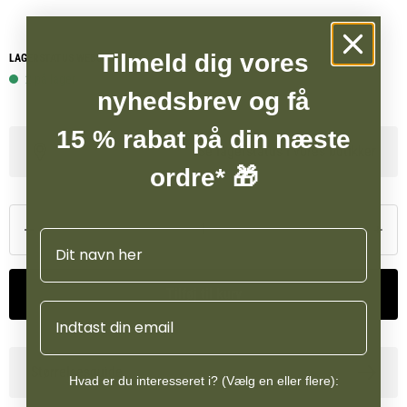
Indkludere et genopladeligt LIR1015 batteri og mikro USB kabel.
Tilmeld dig vores
LAGERSTATUS WEBSHOP
Vandafvisende (IP44 beskyttelse mod spidse genstande og
2 på lager
nyhedsbrev og få
stænksikker)
15 % rabat på din næste
Se lagerstatus i vores butikker
ordre* 🎁
Navn
Tilføj til kurv
Email
Størrelsesguide
Hvad er du interesseret i? (Vælg en eller flere):