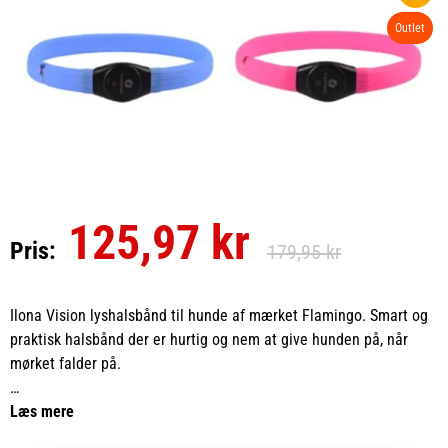
Outlet
125,97 kr
Pris:
179,95 kr
Ilona Vision lyshalsbånd til hunde af mærket Flamingo. Smart og
praktisk halsbånd der er hurtig og nem at give hunden på, når
mørket falder på.
Synlig op til 500 meter med 3 lysfunktioner: Hurtig blink, langsom
Læs mere
blink og konstant lys.