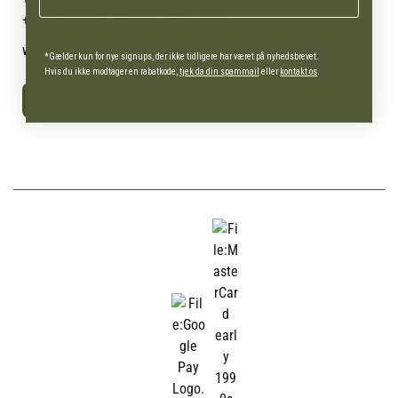
+45 4630 0885
Webshop (Man-fre 10-16)
webshop@agroland.dk
*Gælder kun for nye signups, der ikke tidligere har været på nyhedsbrevet.
Hvis du ikke modtager en rabatkode,
tjek da din spammail
eller
kontakt os
.
Kontaktformular