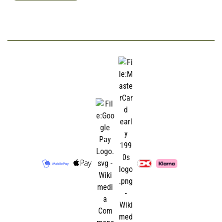
keratin som indgår i disse
Chondroitin, Collagen, Curcumin
strukturer. Derfor er det et
(fra gurkemeje), Piperin (sort
koncentreret indehold af Biotin i
peber ekstrakt), Hydrolyseret
Dermafit Forte.
skaldyr, Glutaminsyre, MSM,
Vitamin C, Beta glukaner samt
Der er også tilsat et optimalt
polære fedtsyrer. Alt sammen
indehold af Zink som er vigtig for
medvirkende til at fremme
sund pels og hud. Mangel på
sunde og stærke led.
Zink kan føre til hårtab, sart hud
og forsinket regenerering af hud.
Sporstoffet Selen er ligeledes
tilsat for at beskytte
cellemembranen mod frie
radikaler, ligesom Vitamin E som
er en essentiel antioxidant.
Dermafit Forte fremmer en sund
og elastisk hud, tyk og skinnende
pels, stærke kløer og trædepuder,
samt kan være med til at afkorte
fældnings perioder.