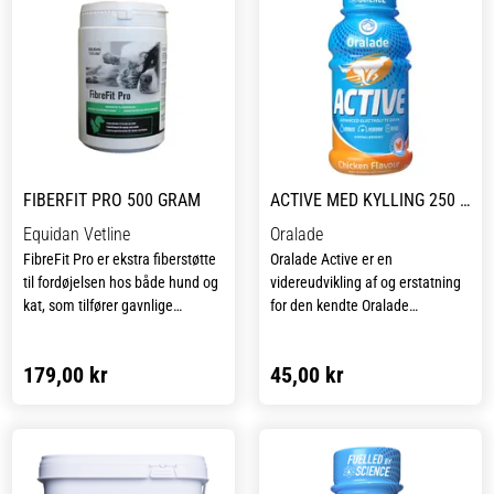
FIBERFIT PRO 500 GRAM
ACTIVE MED KYLLING 250 ML
Equidan Vetline
Oralade
FibreFit Pro er ekstra fiberstøtte
Oralade Active er en
til fordøjelsen hos både hund og
videreudvikling af og erstatning
kat, som tilfører gavnlige
for den kendte Oralade
bakterier til hunden eller kattens
Hydrate+. En drikkeklar
bakterieflora i tarmen – altså
sammensætning af elektrolytter,
179,00 kr
45,00 kr
dyrets mikrobiom. FiberFit Pro
energi og L-carnitin til support af
indeholder flere forskellige
musklerne hos hunden. Oralade
fordøjelige og ikke-fordøjelige
Active kan både bruges i
fibre (psyllium HUSK,
forbindelse med træning,
lucernemel, cellulose og
stævner og udstillinger – men
roesnitter) i en gennemarbejdet
også til familiehunden, der er