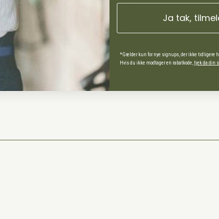
Min Konto
Ja tak, tilme
ds Andel
*Gælder kun for nye signups, der ikke tidligere 
Hvis du ikke modtager en rabatkode,
tjek da din
spørgsmål