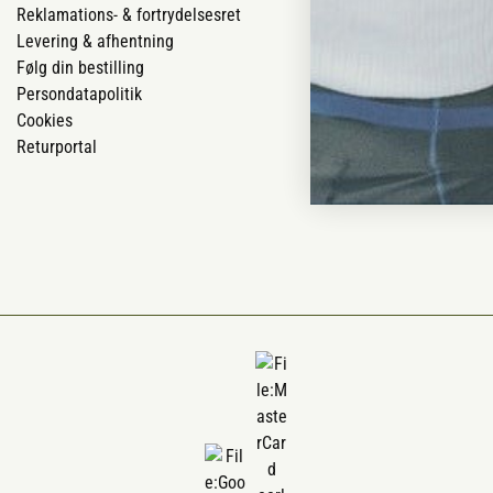
Reklamations- & fortrydelsesret
Job
Levering & afhentning
Mærker
Følg din bestilling
Om os
Persondatapolitik
Om Vestjyllan
Cookies
Blog
Returportal
Ofte stillede 