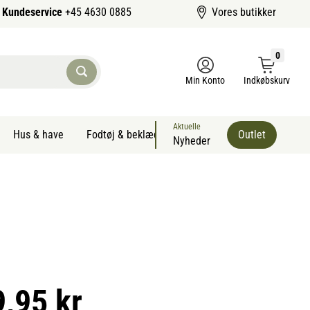
Kundeservice
+45 4630 0885
Vores butikker
0
Min Konto
Indkøbskurv
Aktuelle
Hus & have
Fodtøj & beklædning
Sommervarer kæledyr
Outlet
Nyheder
9,95 kr