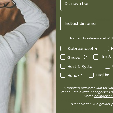
d
Diverse halsbånd
etilbehør
Transportudstyr
Skåle & foderautomater hund
Email
Refleks & lys
Produktinf
Transport & bure
d
Diverse til hest
ler hund
Loppe & flåtmidler hund
Specifikati
Hvad er du interesseret i? (V
 hund
Diverse til hund
Interesser
Biobrændsel 🔥
Anvendels
Hus &
Gnaver 🐰
Hest & Rytter 🐴
Fugl 🐦
Hund 🐶
*Rabatten aktiveres kun for v
rabat. Læs øvrige betingelser i d
vores
betingelser 
MIN KONTO
*Rabatkoden kun gælder 
Administrer min konto