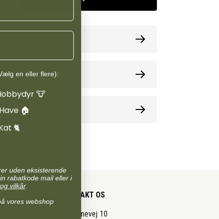
ormation
oner
ælg en eller flere):
Hobbydyr 🐮
e
 Have 🏠
Kat 🐈
arer uden eksisterende
in rabatkode mail eller i
og vilkår
.
KONTAKT OS
på vores webshop
Pantonevej 10