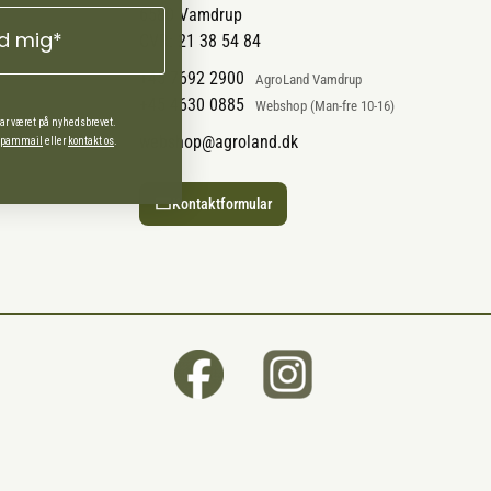
6580 Vamdrup
ld mig*
CVR: 21 38 54 84
+45 7692 2900
AgroLand Vamdrup
+45 4630 0885
Webshop (Man-fre 10-16)
har været på nyhedsbrevet.
webshop@agroland.dk
 spammail
eller
kontakt os
.
Kontaktformular