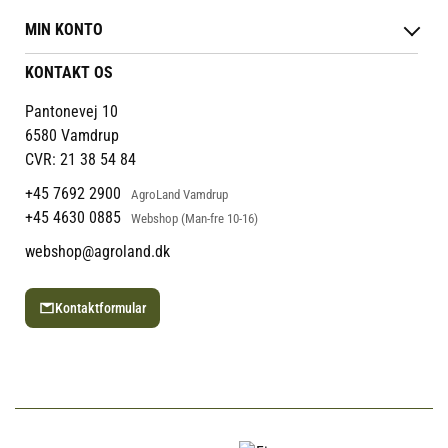
Levering & afhentning
Vores butikker
egnet til marine 2 taktsmotorer.
Følg din bestilling
MIN KONTO
Job
Persondatapolitik
Mærker
Administrer min konto
KONTAKT OS
Cookies
Om os
Min Konto
Returportal
Om Vestjyllands Andel
Pantonevej 10
Blog
6580 Vamdrup
Ofte stillede spørgsmål
CVR: 21 38 54 84
+45 7692 2900
AgroLand Vamdrup
+45 4630 0885
Webshop (Man-fre 10-16)
webshop@agroland.dk
Kontaktformular