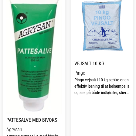
VEJSALT 10 KG
Pingo
Pingo vejsalt i 10 kg sække er en
effektiv løsning til at bekæmpe is
og sne på både indkørsler, stier
og veje i vintermånederne.
Saltet virker hurtigt ved at smelte
is og forebygge dannelse af ny
is, så underlaget forbliver mere
PATTESALVE MED BIVOKS
sikkert at færdes på.
Agrysan