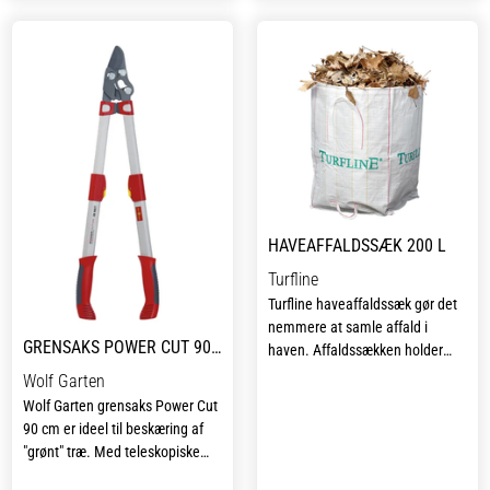
tilpasset børns størrelse og
hænder, så de er nemme at
bruge og lege med.
Redskaberne leveres samlet i en
praktisk pose, der gør det let at
opbevare sættet og tage det
med ud i legen. Galax
børnelegesæt inviterer til aktiv
leg udendørs, hvor børn kan
bruge fantasien, styrke
HAVEAFFALDSSÆK 200 L
motorikken og få glæde af at
Turfline
være med i havearbejdet på en
Turfline haveaffaldssæk gør det
sjov og tryg måde.
nemmere at samle affald i
GRENSAKS POWER CUT 90 CM
haven. Affaldssækken holder
formen, selvom den ikke er fyldt,
Wolf Garten
det gør det enkelt selv at
Wolf Garten grensaks Power Cut
håndtere. Samtidig har sækken
90 cm er ideel til beskæring af
et praktisk håndtag i bunden, så
"grønt" træ. Med teleskopiske
affaldet nemt kan hældes ud af
aluminiumshåndtag og
posen igen.