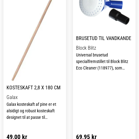
opbevaring, så den altid er lige
ved hånden.
BRUSETUD TIL VANDKANDE
Block Blitz
Universal brusetud
specialfremstillet til Block Blitz
Eco Cleaner (118977), som
bruges for at dosere produktet
bedst muligt. Brusetuden er nem
KOSTESKAFT 2,8 X 180 CM
at påføre og passer til de fleste
vandkander.
Galax
Galax kosteskaft af pine er et
alsidigt og robust kosteskaft
designet til at passe til
forskellige typer af koste og
værktøjshoveder, hvilket gør det
49,00 kr
69,95 kr
til en uundværlig del af ethvert