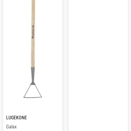
håndleddet, hvilket skåner
hånden – selv ved længere tids
brug.
De buede håndtag følger
håndens naturlige form og sikrer
en stabil og behagelig
arbejdsstilling. På trods af den
mindre størrelse har saksen en
klippekapacitet på 18 mm og
måler 204 mm i længden, hvilket
gør den ideel til mindre hænder
eller til detaljeret beskæring.
LUGEKONE
Galax