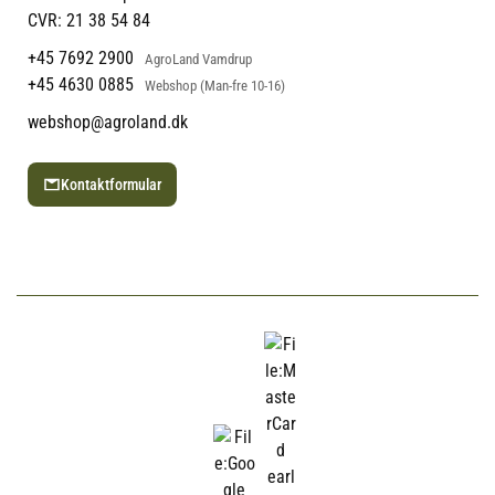
ergonomisk designet og
Ofte stillede spørgsmål
CVR: 21 38 54 84
behagelig at bruge. Den er
fremstillet af stål og har en
+45 7692 2900
AgroLand Vamdrup
totallængde på 650 mm, som
+45 4630 0885
Webshop (Man-fre 10-16)
kan forlænges til 900 mm, hvilket
giver ekstra rækkevidde og
webshop@agroland.dk
fleksibilitet under
beskæringsopgaver.
Kontaktformular