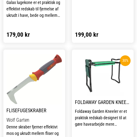
Galax lugekone er et praktisk og
effektivt redskab til fjernelse af
ukrudt i have, bede og mellem
fliser. Den er designet til at gøre
lugningen lettere og mere
179,00 kr
199,00 kr
skånsom for ryg og hænder,
samtidig med at den sikrer et
præcist og grundigt resultat.
Lugekonen er solidt fremstillet
30%
og velegnet til både daglig
havepleje og mere krævende
opgaver, hvor der ønskes et pænt
og velholdt udendørsareal.
FOLDAWAY GARDEN KNEELER
FLISEFUGESKRABER
Foldaway Garden Kneeler er et
praktisk redskab designet til at
Wolf Garten
gøre havearbejde mere
Denne skraber fjerner effektivt
komfortabelt og mindre
mos og ukrudt mellem fliser og
belastende for knæ og ryg.