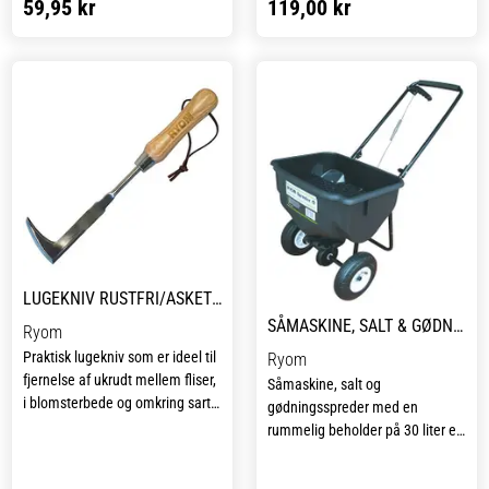
59,95 kr
119,00 kr
til effektiv spredning af frø.
grønne farve giver den et
Denne håndspreder er ideel til at
klassisk, naturligt udseende, og
opretholde en sund og velplejet
den smarte knop på kanden gør
græsplæne med minimal
det muligt at opbevare
besvær.
brusehovedet sikkert, når det
ikke er i brug.
LUGEKNIV RUSTFRI/ASKETRÆ
SÅMASKINE, SALT & GØDNINGSSPREDER
Ryom
Praktisk lugekniv som er ideel til
Ryom
fjernelse af ukrudt mellem fliser,
Såmaskine, salt og
i blomsterbede og omkring sarte
gødningsspreder med en
planter. Det solide blad i rustfrit
rummelig beholder på 30 liter er
stål giver god kontrol og sikrer
en alsidig og praktisk løsning til
lang levetid, mens det
både såning og spredning af