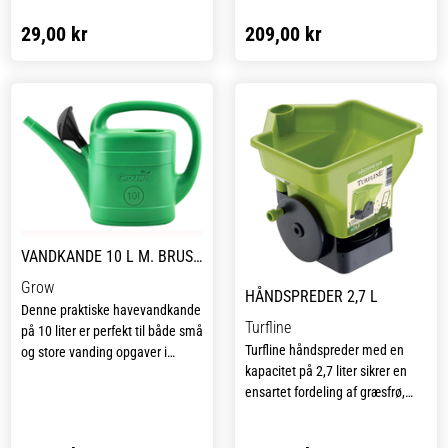
bedene til plantning. Klingen
andre områder med delikate
29,00 kr
209,00 kr
passer til Galax roe- og
planter. Med sin smalle
havehakkene, hvilket gør det
konstruktion og præcise tænder
muligt at udskifte den gamle
er denne rive ideel i rosenbede,
eller sløve klinge, så du kan
da den kan passere roserne med
fortsætte arbejdet med
sine runde skuldre uden at skade
maksimal effektivitet.
dem.
VANDKANDE 10 L M. BRUSEHOVED
Grow
HÅNDSPREDER 2,7 L
Denne praktiske havevandkande
Turfline
på 10 liter er perfekt til både små
Turfline håndspreder med en
og store vanding opgaver i
kapacitet på 2,7 liter sikrer en
haven. Kanden er fremstillet af
ensartet fordeling af græsfrø,
holdbar plast og har et
gødning og salt. Den er nem at
brusehoved, der gør vanding af
indstille og er en pålidelig hjælp
planter nemt og effektivt. Den