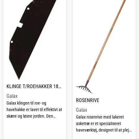
KLINGE T/ROEHAKKER 185 MM
Galax
ROSENRIVE
Galax klingen til roe- og
Galax
havehakke er lavet til effektivt at
skære og løsne jorden. Den
Galax rosenrive med lakeret
skarpe og holdbare klinge er
asketræ er et specialiseret
perfekt til at bearbejde jorden,
haveværktøj, designet til at pleje
fjerne ukrudt og forberede
og vedligeholde rosenbede samt