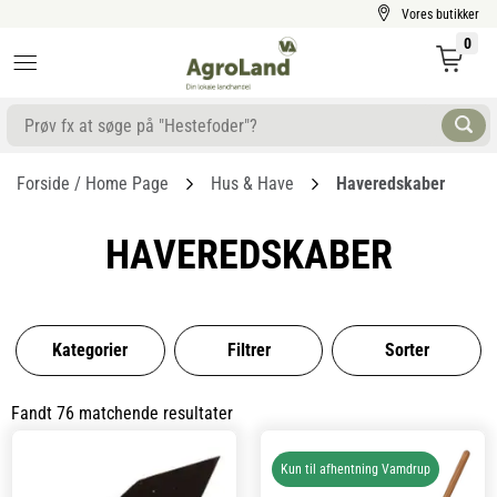
Vores butikker
0
Forside / Home Page
Hus & Have
Haveredskaber
HAVEREDSKABER
Kategorier
Filtrer
Sorter
Fandt 76 matchende resultater
Kun til afhentning Vamdrup