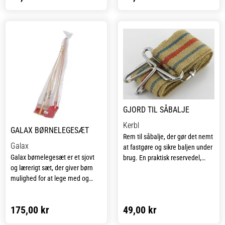
rengørings- eller
vedligeholdelsesudstyr.
Den optimale længde på 1,8
meter giver en god rækkevidde
og gør det muligt at arbejde i en
oprejst position.
GJORD TIL SÅBALJE
Kerbl
GALAX BØRNELEGESÆT
Rem til såbalje, der gør det nemt
Galax
at fastgøre og sikre baljen under
Galax børnelegesæt er et sjovt
brug. En praktisk reservedel,
og lærerigt sæt, der giver børn
som forlænger baljens
mulighed for at lege med og
anvendelighed og giver en stabil
efterligne de voksne i haven eller
løsning i hverdagen.
på gårdspladsen. Sættet
175,00 kr
49,00 kr
indeholder en Galax børnerive,
en skovl og en kost, som alle er