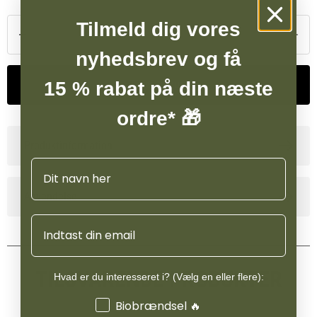
Tilmeld dig vores
nyhedsbrev og få
15 % rabat på din næste
Tilføj til kurv
ordre* 🎁
Produktinformation
Navn
Anvendelse
Email
TILSVARENDE PRODUKTER
Hvad er du interesseret i? (Vælg en eller flere):
Interesser
Biobrændsel 🔥