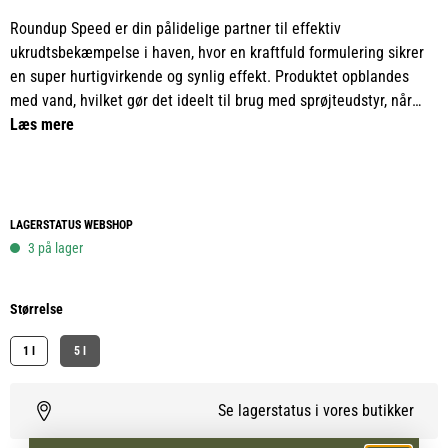
Roundup Speed er din pålidelige partner til effektiv
ukrudtsbekæmpelse i haven, hvor en kraftfuld formulering sikrer
en super hurtigvirkende og synlig effekt. Produktet opblandes
med vand, hvilket gør det ideelt til brug med sprøjteudstyr, når
større eller mere præcise områder skal behandles.
Læs mere
Roundup Speed er glyfosatfri og baseret på mættede fedtsyrer,
som hurtigt nedbrydes i naturen, hvilket gør løsningen mere
skånsom for omgivelserne. Du kan genplante eller genså allerede,
LAGERSTATUS WEBSHOP
når væsken er tørret ind, hvilket giver stor fleksibilitet i
3 på lager
havearbejdet.
Størrelse
Uanset om du har ukrudt mellem fliserne, i blomsterbedene eller
langs stierne, er Roundup Speed en effektiv løsning til at
1 l
5 l
genskabe havens pæne og velplejede udtryk. Velegnet til brug på
stier, terrasser, indkørsler og i blomsterbede.
Se lagerstatus i vores butikker