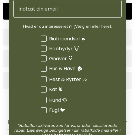
Email
Tilføj til kurv
Hvad er du interesseret i? (Vælg en eller flere):
Produktinformation
Interesser
Biobrændsel 🔥
Hobbydyr 🐮
Gnaver 🐰
Specifikationer
Hus & Have 🏠
Hest & Rytter 🐴
Anvendelse
Kat 🐈
Hund 🐶
Fugl 🐦
INFORMATION
*Rabatten aktiveres kun for varer uden eksisterende
rabat. Læs øvrige betingelser i din rabatkode mail eller i
Betingelser & vilkår