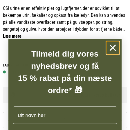
CSI urine er en effektiv plet og lugtfjerner, der er udviklet til at
bekæmpe urin, fækalier og opkast fra kæledyr. Den kan anvendes
på alle vandfaste overflader samt på gulvtæpper, polstring,
sengetøj og gulve, hvor den arbejder i dybden for at fjerne både
pletter og lugtgener.
Læs mere
CSI urine er baseret på bioaktive enzymer, som nedbryder urin på
Tilmeld dig vores
molekylært niveau. Den avancerede sammensætning sikrer, at
selv gamle og indtørrede pletter fjernes fuldstændigt, samtidig
nyhedsbrev og få
LAGERSTATUS WEBSHOP
med at uønskede lugte elimineres ved kilden. Dette er med til at
12 på lager
15 % rabat på din næste
forhindre, at kæledyr vender tilbage og markerer de samme
områder igen.
ordre* 🎁
Se lagerstatus i vores butikker
Formlen består af en unik kombination af probakterier og
naturlige enzymer uden brug af skrappe kemikalier, hvilket gør CSI
Navn
urine sikker at anvende i hjem med både katte og andre kæledyr
samt deres ejere.