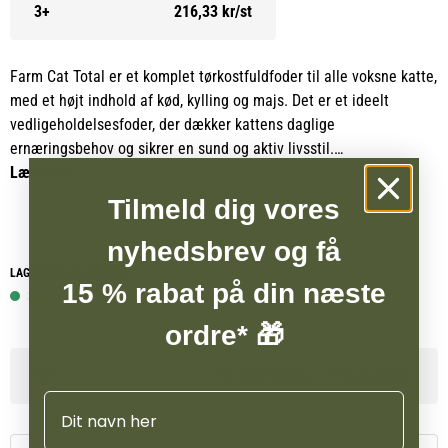
3+
216,33 kr/st
Farm Cat Total er et komplet tørkostfuldfoder til alle voksne katte,
med et højt indhold af kød, kylling og majs. Det er et ideelt
vedligeholdelsesfoder, der dækker kattens daglige
ernæringsbehov og sikrer en sund og aktiv livsstil.
Læs mere
Farm Cat Total er nøje sammensat, optimeret og balanceret for at
Tilmeld dig vores
imødekomme alle voksne kattes behov for vigtige næringsstoffer,
i overensstemmelse med FEDIAF’s ernæringsanbefalinger.
nyhedsbrev og få
Foderet er velegnet til daglig brug og bidrager til kattens
LAGERSTATUS WEBSHOP
15 % rabat på din næste
generelle trivsel.
32 på lager
ordre* 🎁
Se lagerstatus i vores butikker
Navn