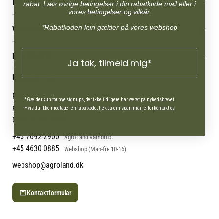
INFORMATION
rabat. Læs øvrige betingelser i din rabatkode mail eller i
vores
betingelser og vilkår
.
Betingelser & vilkår
*Rabatkoden kun gælder på vores webshop
VORES BUTIK
Reklamations- & fortrydelsesret
Levering & afhentning
Vores butikker
Følg din bestilling
MIN KONTO
Job
Ja tak, tilmeld mig*
Persondatapolitik
Mærker
Administrer min konto
KONTAKT OS
Cookies
Om os
Min Konto
Returportal
Om Vestjyllands Andel
Pantonevej 10
*Gælder kun for nye signups, der ikke tidligere har været på nyhedsbrevet.
Blog
6580 Vamdrup
Hvis du ikke modtager en rabatkode,
tjek da din spammail
eller
kontakt os
.
Ofte stillede spørgsmål
CVR: 21 38 54 84
+45 7692 2900
AgroLand Vamdrup
+45 4630 0885
Webshop (Man-fre 10-16)
webshop@agroland.dk
Kontaktformular