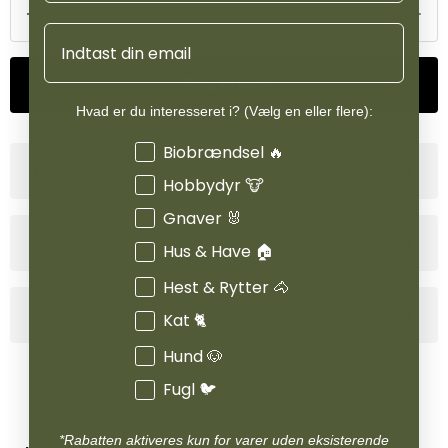
Email
Tilføj til kurv
Hvad er du interesseret i? (Vælg en eller flere):
Interesser
Biobrændsel 🔥
Produktinformation
Hobbydyr 🐮
Gnaver 🐰
Specifikationer
Hus & Have 🏠
Hest & Rytter 🐴
Anvendelse
Kat 🐈
Hund 🐶
Fugl 🐦
*Rabatten aktiveres kun for varer uden eksisterende