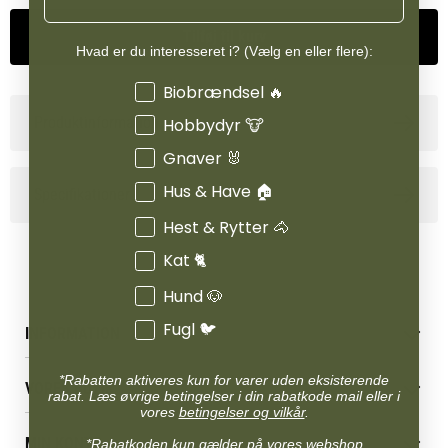
Tilføj til kurv
Hvad er du interesseret i? (Vælg en eller flere):
Interesser
Biobrændsel 🔥
Produktinformation
Hobbydyr 🐮
Gnaver 🐰
Hus & Have 🏠
Specifikationer
Hest & Rytter 🐴
Kat 🐈
Hund 🐶
Fugl 🐦
INFORMATION
Betingelser & vilkår
*Rabatten aktiveres kun for varer uden eksisterende
VORES BUTIK
Reklamations- & fortrydelsesret
rabat. Læs øvrige betingelser i din rabatkode mail eller i
vores
betingelser og vilkår
.
Levering & afhentning
Vores butikker
Følg din bestilling
MIN KONTO
*Rabatkoden kun gælder på vores webshop