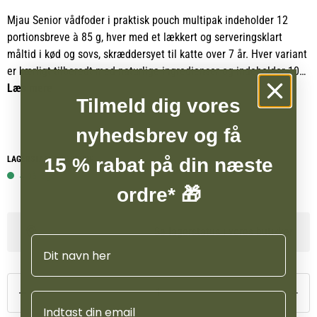
Mjau Senior vådfoder i praktisk pouch multipak indeholder 12
portionsbreve à 85 g, hver med et lækkert og serveringsklart
måltid i kød og sovs, skræddersyet til katte over 7 år. Hver variant
er kærligt tilberedt med naturlige ingredienser og indeholder 100
% animalske proteiner uden tilsat sukker eller korn.
Læs mere
Tilmeld dig vores
Pakken byder på smagsvariationer med makrel, laks, kylling og
nyhedsbrev og få
okse, som sikrer både næring og nydelse for den ældre kat.
LAGERSTATUS WEBSHOP
15 % rabat på din næste
4 på lager
ordre* 🎁
Se lagerstatus i vores butikker
Navn
Email