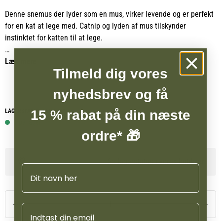
Denne snemus der lyder som en mus, virker levende og er perfekt
for en kat at lege med. Catnip og lyden af ​​mus tilskynder
instinktet for katten til at lege.
Assorterede farver
Læs mere
Tilmeld dig vores
nyhedsbrev og få
LAGERSTATUS WEBSHOP
15 % rabat på din næste
1 på lager
ordre* 🎁
Se lagerstatus i vores butikker
Navn
Email