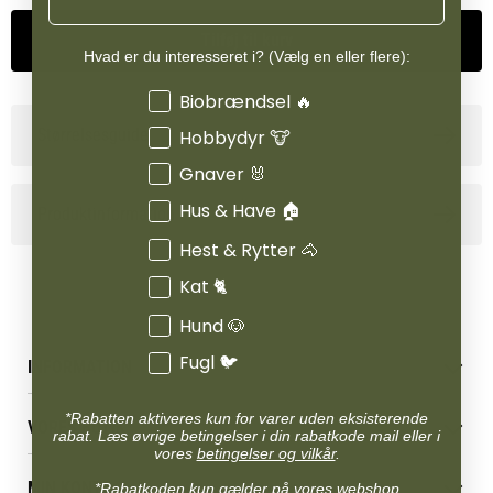
Tilføj til kurv
Hvad er du interesseret i? (Vælg en eller flere):
Interesser
Biobrændsel 🔥
Størrelsesguide
Hobbydyr 🐮
Gnaver 🐰
Hus & Have 🏠
Produktinformation
Hest & Rytter 🐴
Kat 🐈
Hund 🐶
Fugl 🐦
INFORMATION
Betingelser & vilkår
*Rabatten aktiveres kun for varer uden eksisterende
VORES BUTIK
Reklamations- & fortrydelsesret
rabat. Læs øvrige betingelser i din rabatkode mail eller i
vores
betingelser og vilkår
.
Levering & afhentning
Vores butikker
Følg din bestilling
MIN KONTO
*Rabatkoden kun gælder på vores webshop