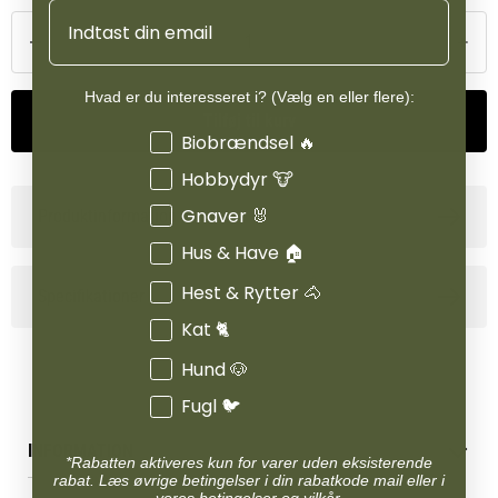
Email
Hvad er du interesseret i? (Vælg en eller flere):
Tilføj til kurv
Interesser
Biobrændsel 🔥
Hobbydyr 🐮
Gnaver 🐰
Produktinformation
Hus & Have 🏠
Hest & Rytter 🐴
Specifikationer
Kat 🐈
Hund 🐶
Fugl 🐦
INFORMATION
*Rabatten aktiveres kun for varer uden eksisterende
rabat. Læs øvrige betingelser i din rabatkode mail eller i
Betingelser & vilkår