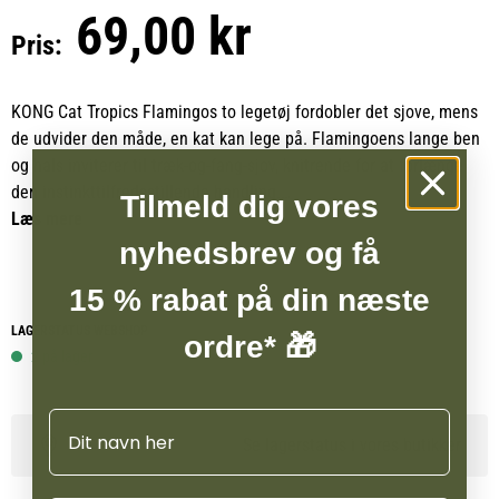
69,00 kr
Pris:
KONG Cat Tropics Flamingos to legetøj fordobler det sjove, mens
de udvider den måde, en kat kan lege på. Flamingoens lange ben
og hals inviterer til træk-og-fang-sjov, knitrende for at forlænge
den instinkttilfredsstillende handling.
Tilmeld dig vores
Læs mere
En let ananas lokker og belønner slagsjov. KONG North American
nyhedsbrev og få
Premium Catnip i begge legetøj holder den tropiske action i gang.
15 % rabat på din næste
LAGERSTATUS WEBSHOP
ordre* 🎁
2 på lager
Navn
Se lagerstatus i vores butikker