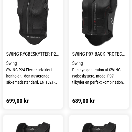
SWING RYGBESKYTTER P24 FLEX VOKSEN
SWING P07 BACK PROTECTOR FLEXIBLE BARN
Swing
Swing
SWING P24 Flex er udviklet i
Den nye generation af SWING-
henhold til den nuværende
rygbeskyttere, model P07,
sikkerhedsstandard, EN 1621-
tilbyder en perfekt kombination
2:2014, niveau 2, og tilbyder
af sikkerhed og komfort.
enestående beskyttelse under
Rygbeskytteren giver 360
699,00 kr
689,00 kr
ridning. Dens 5-lags SWING-Flex-
graders beskyttelse af rygsøjlen
beskytterpanel på bagsiden er
og halebenet og er CE-testet i
overraskende slank med kun 18
henhold til
mm tykkelse, hvilket giver
motorcykelstandarden EN 1621-
maksimal bevægelsesfrihed
2:2014.
uden at gå på kompromis med