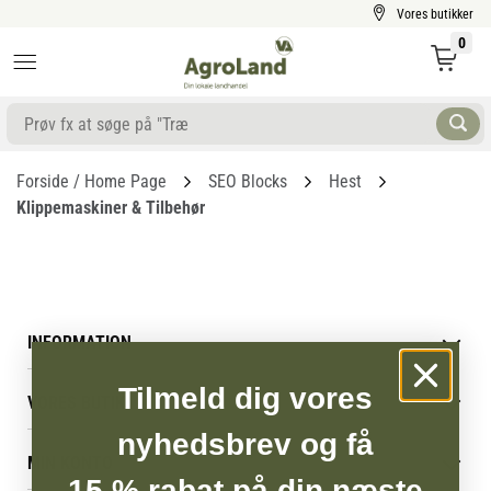
Vores butikker
0
Forside / Home Page
SEO Blocks
Hest
Klippemaskiner & Tilbehør
INFORMATION
Betingelser & vilkår
Tilmeld dig vores
VORES BUTIK
Reklamations- & fortrydelsesret
Levering & afhentning
nyhedsbrev og få
Vores butikker
Følg din bestilling
MIN KONTO
Job
15 % rabat på din næste
Persondatapolitik