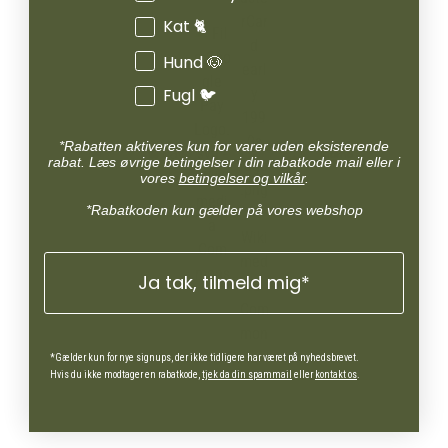
Kat 🐈
Hund 🐶
Fugl 🐦
*Rabatten aktiveres kun for varer uden eksisterende
rabat. Læs øvrige betingelser i din rabatkode mail eller i
vores
betingelser og vilkår
.
*Rabatkoden kun gælder på vores webshop
Ja tak, tilmeld mig*
*Gælder kun for nye signups, der ikke tidligere har været på nyhedsbrevet.
Hvis du ikke modtager en rabatkode,
tjek da din spammail
eller
kontakt os
.