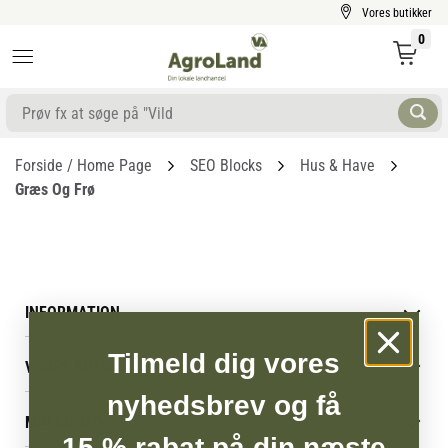
Vores butikker
0
Forside / Home Page
SEO Blocks
Hus & Have
Græs Og Frø
INFORMATION
Betingelser & vilkår
Tilmeld dig vores
VORES BUTIK
Reklamations- & fortrydelsesret
Levering & afhentning
nyhedsbrev og få
Vores butikker
Følg din bestilling
MIN KONTO
Job
15 % rabat på din næste
Persondatapolitik