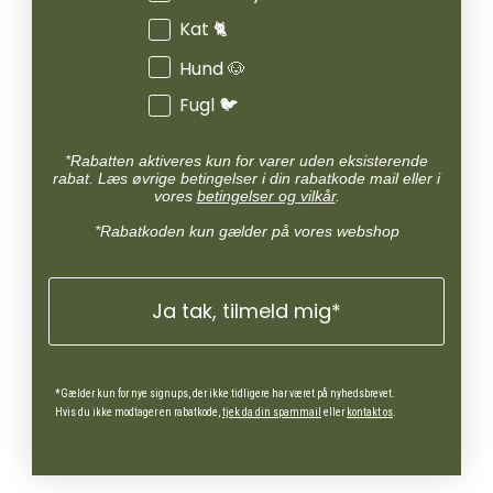
Kat 🐈
Hund 🐶
Fugl 🐦
*Rabatten aktiveres kun for varer uden eksisterende
rabat. Læs øvrige betingelser i din rabatkode mail eller i
vores
betingelser og vilkår
.
*Rabatkoden kun gælder på vores webshop
Ja tak, tilmeld mig*
*Gælder kun for nye signups, der ikke tidligere har været på nyhedsbrevet.
Hvis du ikke modtager en rabatkode,
tjek da din spammail
eller
kontakt os
.