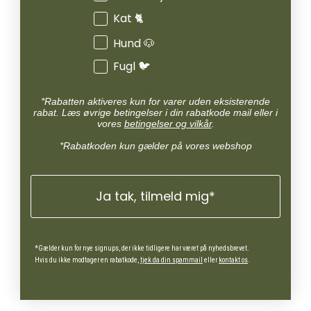
Kat 🐈
Hund 🐶
Fugl 🐦
*Rabatten aktiveres kun for varer uden eksisterende
rabat. Læs øvrige betingelser i din rabatkode mail eller i
vores
betingelser og vilkår
.
*Rabatkoden kun gælder på vores webshop
Ja tak, tilmeld mig*
*Gælder kun for nye signups, der ikke tidligere har været på nyhedsbrevet.
Hvis du ikke modtager en rabatkode,
tjek da din spammail
eller
kontakt os
.