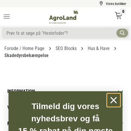
Vores butikker
0
Forside / Home Page
SEO Blocks
Hus & Have
Skadedyrsbekæmpelse
INFORMATION
Betingelser & vilkår
Tilmeld dig vores
VORES BUTIK
Reklamations- & fortrydelsesret
Levering & afhentning
nyhedsbrev og få
Vores butikker
Følg din bestilling
MIN KONTO
Job
15 % rabat på din næste
Persondatapolitik