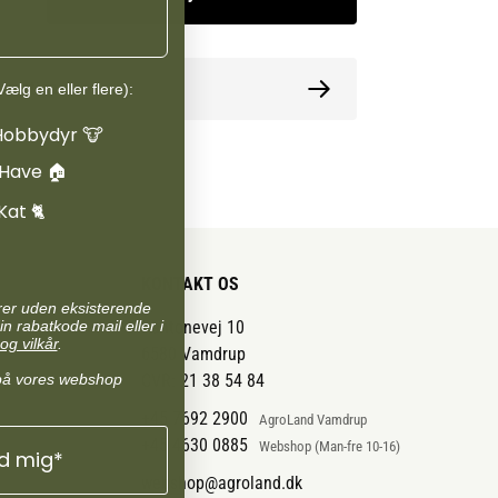
minimum ét jordspyd med 2 meters dybde eller
ed 1 meters dybde for optimal jordforbindelse.
ormation
ælg en eller flere):
 trådlængde er op til 140 km. Maksimal
p til 45 km uden vegetation, op til 8 km ved lav
Hobbydyr 🐮
op til 4,5 km ved høj vegetation. Strømforbruget
 Have 🏠
Kat 🐈
KONTAKT OS
arer uden eksisterende
in rabatkode mail eller i
Pantonevej 10
og vilkår
.
6580 Vamdrup
på vores webshop
CVR: 21 38 54 84
+45 7692 2900
AgroLand Vamdrup
+45 4630 0885
Webshop (Man-fre 10-16)
ld mig*
webshop@agroland.dk