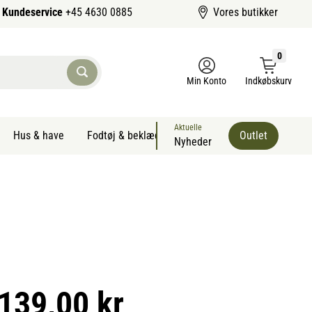
Kundeservice
+45 4630 0885
Vores butikker
0
Min Konto
Indkøbskurv
Aktuelle
Hus & have
Fodtøj & beklædning
Sommervarer kæledyr
Outlet
Nyheder
 139,00 kr