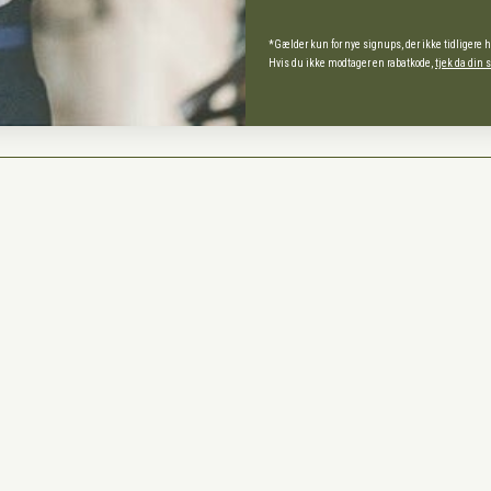
*Gælder kun for nye signups, der ikke tidligere 
Hvis du ikke modtager en rabatkode,
tjek da din