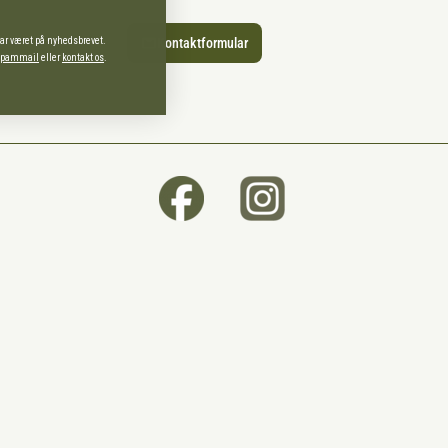
har været på nyhedsbrevet.
Kontaktformular
 spammail
eller
kontakt os
.