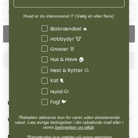
Hvad er du interesseret i? (Vælg en eller flere):
Interesser
Biobrændsel 🔥
Tilføj til kurv
Hobbydyr 🐮
Gnaver 🐰
Hus & Have 🏠
Produktinformation
Hest & Rytter 🐴
Kat 🐈
Hund 🐶
Fugl 🐦
INFORMATION
Betingelser & vilkår
*Rabatten aktiveres kun for varer uden eksisterende
VORES BUTIK
Reklamations- & fortrydelsesret
rabat. Læs øvrige betingelser i din rabatkode mail eller i
vores
betingelser og vilkår
.
Levering & afhentning
Vores butikker
Følg din bestilling
MIN KONTO
*Rabatkoden kun gælder på vores webshop