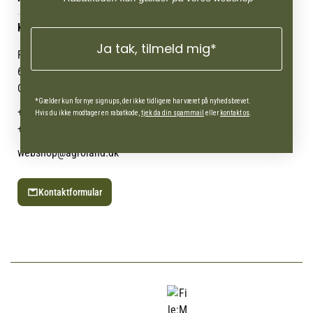
Job
Persondatapolitik
Mærker
Administrer min konto
KONTAKT OS
Cookies
Om os
Min Konto
Ja tak, tilmeld mig*
Returportal
Om Vestjyllands Andel
Pantonevej 10
Blog
6580 Vamdrup
Ofte stillede spørgsmål
CVR: 21 38 54 84
*Gælder kun for nye signups, der ikke tidligere har været på nyhedsbrevet.
+45 7692 2900
AgroLand Vamdrup
Hvis du ikke modtager en rabatkode,
tjek da din spammail
eller
kontakt os
.
+45 4630 0885
Webshop (Man-fre 10-16)
webshop@agroland.dk
Kontaktformular