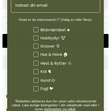
Email
Se lagerstatus i vores butikker
Hvad er du interesseret i? (Vælg en eller flere):
Interesser
Biobrændsel 🔥
Hobbydyr 🐮
Tilføj til kurv
Gnaver 🐰
Hus & Have 🏠
Produktinformation
Hest & Rytter 🐴
Kat 🐈
Hund 🐶
Fugl 🐦
INFORMATION
*Rabatten aktiveres kun for varer uden eksisterende
rabat. Læs øvrige betingelser i din rabatkode mail eller i
Betingelser & vilkår
vores
betingelser og vilkår
.
VORES BUTIK