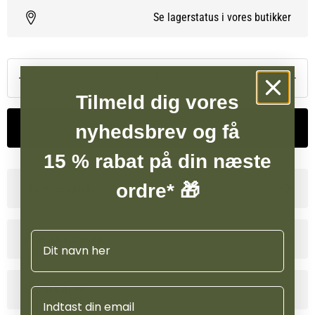
Se lagerstatus i vores butikker
Tilmeld dig vores
nyhedsbrev og få
Tilføj til kurv
15 % rabat på din næste
ordre* 🎁
Størrelsesguide
Navn
Produktinformation
Specifikationer
Email