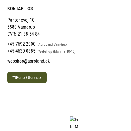
Persondatapolitik
Mærker
Administrer min konto
KONTAKT OS
Cookies
Om os
Min Konto
Returportal
Om Vestjyllands Andel
Pantonevej 10
Blog
6580 Vamdrup
Ofte stillede spørgsmål
CVR: 21 38 54 84
+45 7692 2900
AgroLand Vamdrup
+45 4630 0885
Webshop (Man-fre 10-16)
webshop@agroland.dk
Kontaktformular