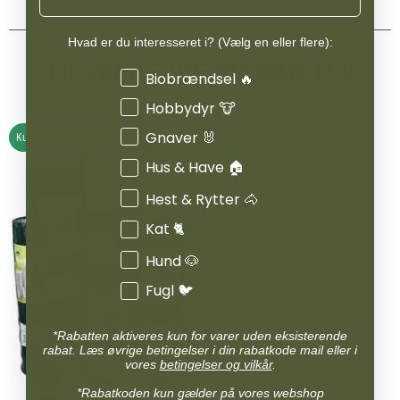
Hvad er du interesseret i? (Vælg en eller flere):
TILSVARENDE PRODUKTER
Interesser
Biobrændsel 🔥
Hobbydyr 🐮
Gnaver 🐰
Kun til afhentning Vamdrup
Hus & Have 🏠
Hest & Rytter 🐴
Kat 🐈
Hund 🐶
Fugl 🐦
*Rabatten aktiveres kun for varer uden eksisterende
rabat. Læs øvrige betingelser i din rabatkode mail eller i
vores
betingelser og vilkår
.
*Rabatkoden kun gælder på vores webshop