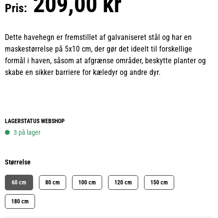
209,00 kr
Pris:
Dette havehegn er fremstillet af galvaniseret stål og har en
maskestørrelse på 5x10 cm, der gør det ideelt til forskellige
formål i haven, såsom at afgrænse områder, beskytte planter og
skabe en sikker barriere for kæledyr og andre dyr.
LAGERSTATUS WEBSHOP
3 på lager
Størrelse
60 cm
80 cm
100 cm
120 cm
150 cm
180 cm